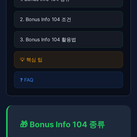
2. ​​Bonus Info 104 조건
3. ​​Bonus Info 104 활용법
💡 핵심 팁
❓ FAQ
🎁 Bonus Info 104 종류