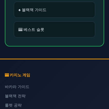
♠️ 블랙잭 가이드
🎰 베스트 슬롯
🎰 카지노 게임
바카라 가이드
블랙잭 전략
룰렛 공략