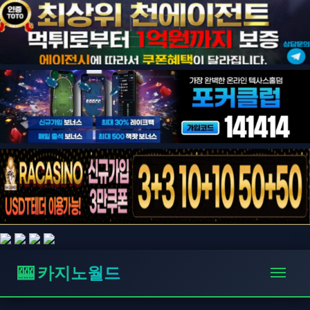
🎰 카지노월드