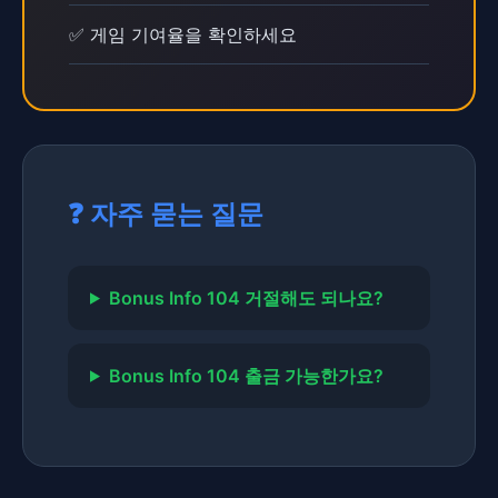
✅ 게임 기여율을 확인하세요
❓ 자주 묻는 질문
Bonus Info 104 거절해도 되나요?
Bonus Info 104 출금 가능한가요?