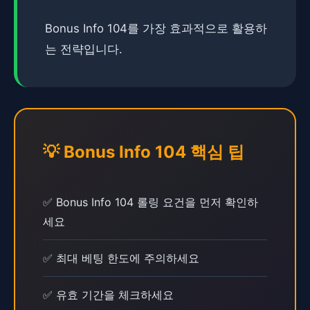
Bonus Info 104를 가장 효과적으로 활용하
는 전략입니다.
💡 Bonus Info 104 핵심 팁
✅ Bonus Info 104 롤링 요건을 먼저 확인하
세요
✅ 최대 베팅 한도에 주의하세요
✅ 유효 기간을 체크하세요