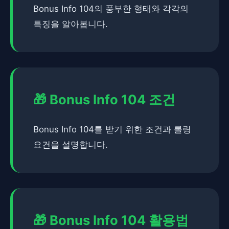
Bonus Info 104의 풍부한 형태와 각각의
특징을 알아봅니다.
🎁 Bonus Info 104 조건
Bonus Info 104를 받기 위한 조건과 롤링
요건을 설명합니다.
🎁 Bonus Info 104 활용법