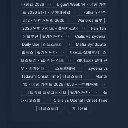
·
배팅맵 2026
Ligue1 Week 14 - 베팅 가이
·
드 2026 #171 - 무한배팅맵
Fulham 선수
·
#12 - 무한배팅맵 2026
Warlords 슬롯 |
·
2026 완벽 가이드 - 홀덤마스터
Fan Tan
·
에볼루션 | 릴게임난다
Cialis vs Zydena
·
Daily Use | 러브스토리
Mafia Syndicate
·
릴랙스 | 릴게임난다
타오르 실제후기 | 러
·
브스토리 - ED 전문 정보
레비트라 교대 근
·
무 - 비아센터
스포츠베팅
Zydena vs
·
Tadalafil Onset Time | 러브스토리
Month
·
10 - 베팅 가이드 2026 #653 - 무한배팅맵
·
네트워크 프로그레시브 | 릴게임난다
플
·
래시고스톱
Cialis vs Udenafil Onset Time
·
| 러브스토리
미니선물