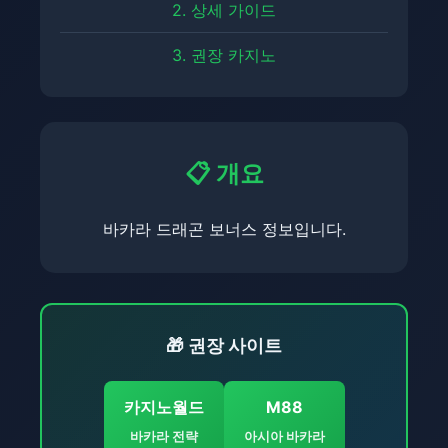
2. ​​상세 가이드
3. 권장 카지노
📋 개요
바카라 드래곤 보너스 정보입니다.
🎁 권장 사이트
카지노월드
M88
바카라 전략
아시아 바카라