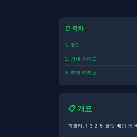
📑 목차
1. 개요
2. ​상세 가이드
3. 추천 카지노
📋 개요
파롤리, 1-3-2-6, 플랫 베팅