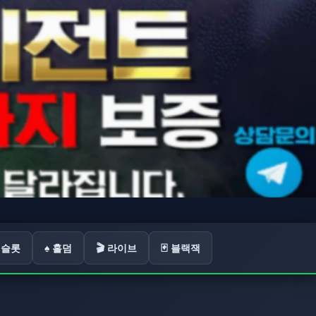
 슬롯
♠️ 홀덤
🎬 라이브
🃏 블랙잭