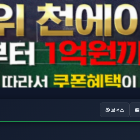
🎁 보너스
