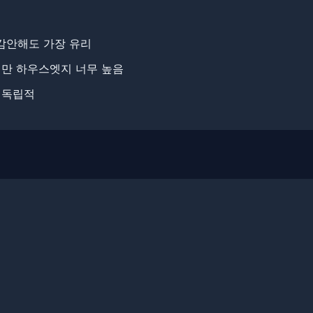
 감안해도 가장 유리
이지만 하우스엣지 너무 높음
는 독립적