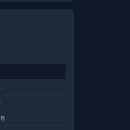
고
음
추천