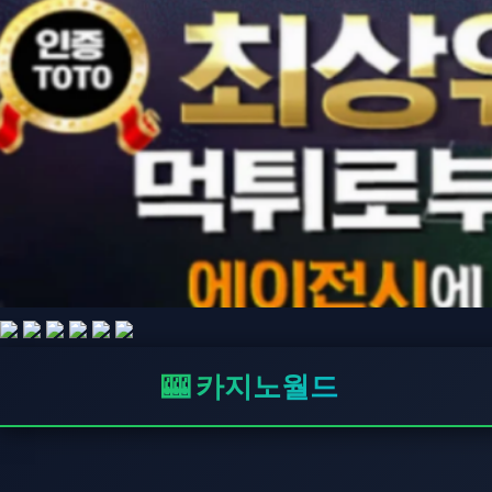
🎰 카지노월드