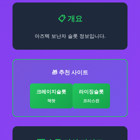
📋 개요
아즈텍 보난자 슬롯 정보입니다.
🎁 추천 사이트
크레이지슬롯
라이징슬롯
잭팟
프리스핀