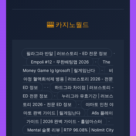
🎰 카지노월드
·
필라그라 반알 | 러브스토리 - ED 전문 정보
·
Empoli #12 - 무한배팅맵 2026
The
·
Money Game Ig Igrosoft | 릴게임난다
비
아정 혈액희석제 병용 | 러브스토리 2026 - 전문
· ·
ED 정보
하드그라 차이점 | 러브스토리 -
·
ED 전문 정보
누리그라 유효기간 | 러브스
·
토리 2026 - 전문 ED 정보
야마토 인천 야
마토 완벽 가이드 | 릴게임난다
A6s 플레이
·
가이드 | 2026 완벽 가이드 - 홀덤마스터
Mental 슬롯 리뷰 | RTP 96.08% | Nolimit City