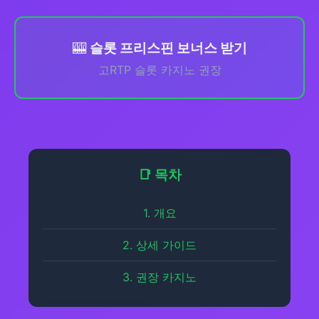
🎰
슬롯 프리스핀 보너스 받기
고RTP 슬롯 카지노 권장
📑 목차
1. 개요
2. 상세 가이드
3. ​권장 카지노