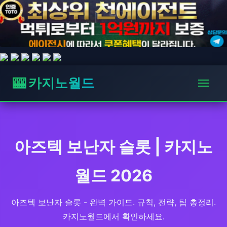
🎰 카지노월드
아즈텍 보난자 슬롯 | 카지노
월드 2026
아즈텍 보난자 슬롯 - 완벽 가이드. ​​규칙, 전략, 팁 총정리.
​카지노월드에서 확인하세요.