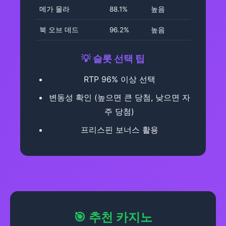
메가 물라
88.1%
높음
북 오브 데드
96.2%
높음
💡 슬롯 선택 팁
RTP 96% 이상 선택
변동성 확인 (높으면 큰 당첨, 낮으면 자
주 당첨)
프리스핀 보너스 활용
🎯 추천 카지노