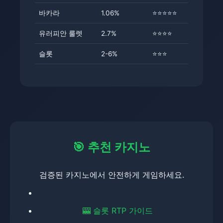
바카라
1.06%
⭐⭐⭐⭐⭐
유러피안 룰렛
2.7%
⭐⭐⭐⭐
슬롯
2-6%
⭐⭐⭐
🎯 추천 카지노
검증된 카지노에서 안전하게 게임하세요.
🎰 슬롯 RTP 가이드