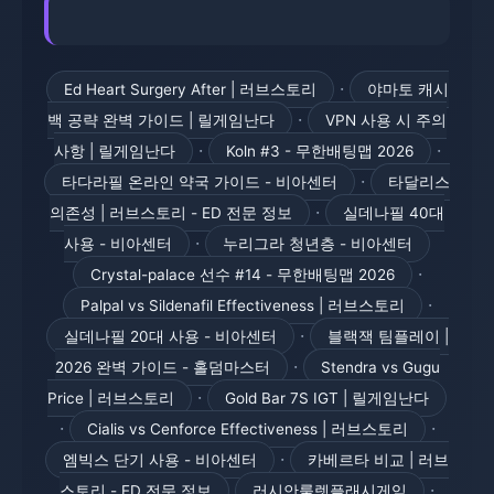
·
Ed Heart Surgery After | 러브스토리
야마토 캐시
·
백 공략 완벽 가이드 | 릴게임난다
VPN 사용 시 주의
·
·
사항 | 릴게임난다
Koln #3 - 무한배팅맵 2026
·
타다라필 온라인 약국 가이드 - 비아센터
타달리스
·
의존성 | 러브스토리 - ED 전문 정보
실데나필 40대
·
사용 - 비아센터
누리그라 청년층 - 비아센터
·
Crystal-palace 선수 #14 - 무한배팅맵 2026
·
Palpal vs Sildenafil Effectiveness | 러브스토리
·
실데나필 20대 사용 - 비아센터
블랙잭 팀플레이 |
·
2026 완벽 가이드 - 홀덤마스터
Stendra vs Gugu
·
Price | 러브스토리
Gold Bar 7S IGT | 릴게임난다
·
·
Cialis vs Cenforce Effectiveness | 러브스토리
·
엠빅스 단기 사용 - 비아센터
카베르타 비교 | 러브
·
스토리 - ED 전문 정보
러시안룰렛플래시게임