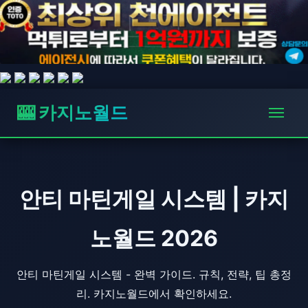
🎰 카지노월드
안티 마틴게일 시스템 | 카지
노월드 2026
안티 마틴게일 시스템 - 완벽 가이드. 규칙, 전략, 팁 총정
리. 카지노월드에서 확인하세요.