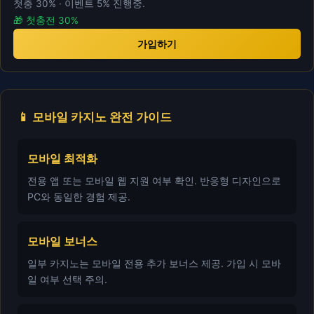
첫충 30% · 이벤트 5% 진행중.
🎁 첫충전 30%
가입하기
📱 모바일 카지노 완전 가이드
모바일 최적화
전용 앱 또는 모바일 웹 지원 여부 확인. 반응형 디자인으로
PC와 동일한 경험 제공.
모바일 보너스
일부 카지노는 모바일 전용 추가 보너스 제공. 가입 시 모바
일 여부 선택 주의.