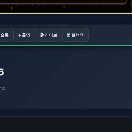
 슬롯
♠️ 홀덤
🎬 라이브
🃏 블랙잭
6
하는