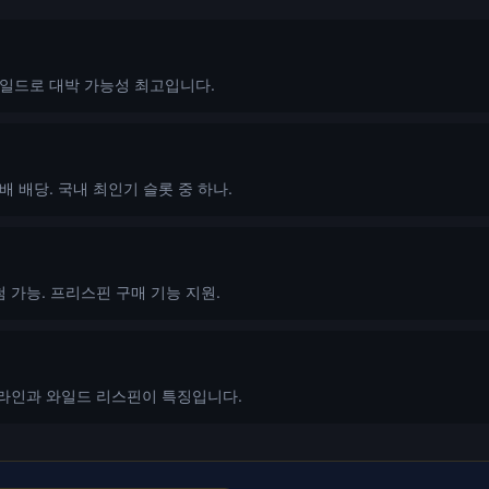
팬딩 와일드로 대박 가능성 최고입니다.
000배 배당. 국내 최인기 슬롯 중 하나.
속 당첨 가능. 프리스핀 구매 기능 지원.
 페이라인과 와일드 리스핀이 특징입니다.