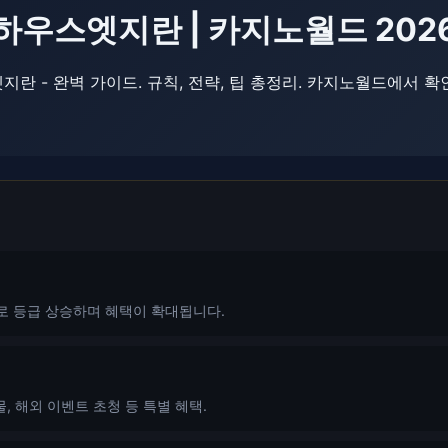
하우스엣지란 | 카지노월드 202
란 - 완벽 가이드. ​​규칙, 전략, 팁 총정리. ​카지노월드에서 
 등급 상승하며 혜택이 확대됩니다.
, 해외 이벤트 초청 등 특별 혜택.