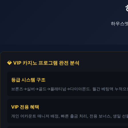
하우스엣지
💎 VIP 카지노 프로그램 완전 분석
등급 시스템 구조
브론즈→실버→골드→플래티넘→다이아몬드. 월간 베팅액 누적으로
VIP 전용 혜택
개인 어카운트 매니저 배정, 빠른 출금 처리, 전용 보너스, 생일 선물