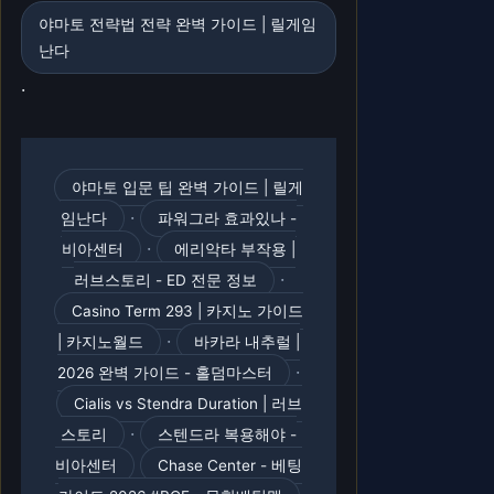
야마토 전략법 전략 완벽 가이드 | 릴게임
난다
·
야마토 입문 팁 완벽 가이드 | 릴게
·
임난다
파워그라 효과있나 -
·
비아센터
에리악타 부작용 |
·
러브스토리 - ED 전문 정보
Casino Term 293 | 카지노 가이드
·
| 카지노월드
바카라 내추럴 |
·
2026 완벽 가이드 - 홀덤마스터
Cialis vs Stendra Duration | 러브
·
스토리
스텐드라 복용해야 -
비아센터
Chase Center - 베팅