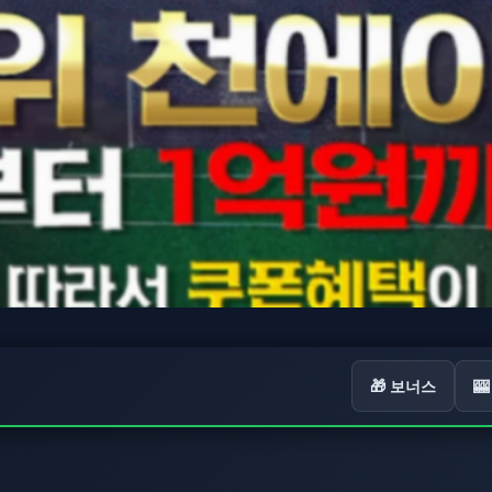
🎁 보너스
