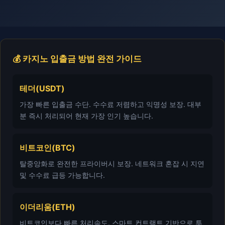
💰 카지노 입출금 방법 완전 가이드
테더(USDT)
가장 빠른 입출금 수단. 수수료 저렴하고 익명성 보장. 대부
분 즉시 처리되어 현재 가장 인기 높습니다.
비트코인(BTC)
탈중앙화로 완전한 프라이버시 보장. 네트워크 혼잡 시 지연
및 수수료 급등 가능합니다.
이더리움(ETH)
비트코인보다 빠른 처리속도. 스마트 컨트랙트 기반으로 투