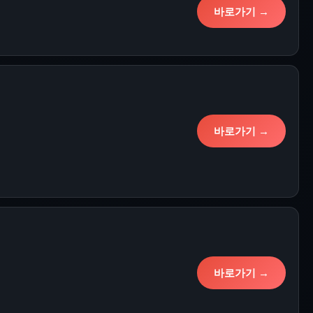
바로가기 →
바로가기 →
바로가기 →