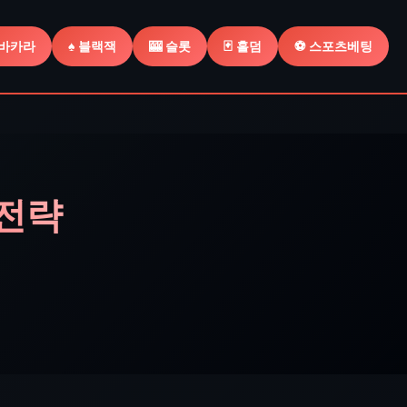
 바카라
♠️ 블랙잭
🎰 슬롯
🃏 홀덤
⚽ 스포츠베팅
 전략