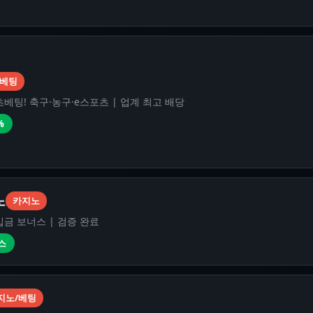
베팅
베팅! 축구·농구·e스포츠 | 업계 최고 배당
%
노
카지노
금 보너스 | 검증 완료
스
지노/베팅