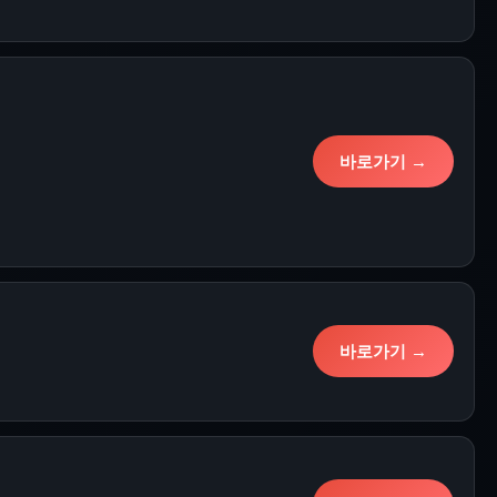
바로가기 →
바로가기 →