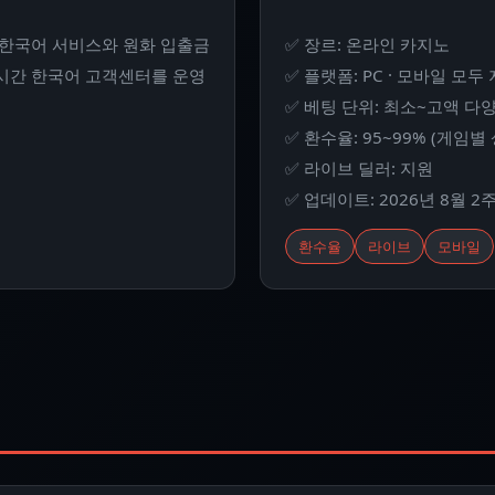
 한국어 서비스와 원화 입출금
✅ 장르: 온라인 카지노
4시간 한국어 고객센터를 운영
✅ 플랫폼: PC · 모바일 모두
✅ 베팅 단위: 최소~고액 다
✅ 환수율: 95~99% (게임별
✅ 라이브 딜러: 지원
✅ 업데이트: 2026년 8월 2
환수율
라이브
모바일