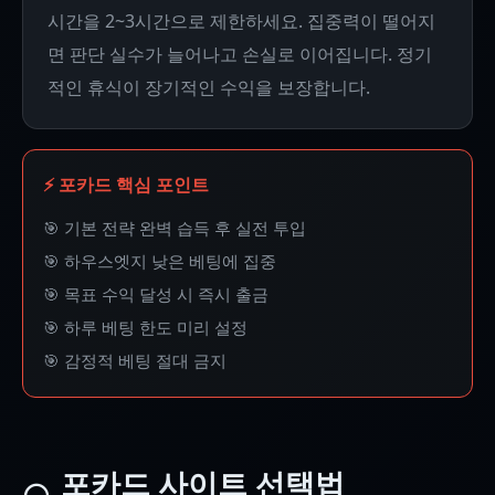
시간을 2~3시간으로 제한하세요. 집중력이 떨어지
면 판단 실수가 늘어나고 손실로 이어집니다. 정기
적인 휴식이 장기적인 수익을 보장합니다.
⚡ 포카드 핵심 포인트
🎯 기본 전략 완벽 습득 후 실전 투입
🎯 하우스엣지 낮은 베팅에 집중
🎯 목표 수익 달성 시 즉시 출금
🎯 하루 베팅 한도 미리 설정
🎯 감정적 베팅 절대 금지
포카드 사이트 선택법