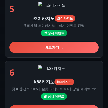
5
조이카지노
조이카지노
우리계열 조이카지노 | 상시 이벤트 진행
🎁 상시 이벤트
바로가기 →
6
k88카지노
k88카지노
첫·매충전 5~10% | 슬롯 리베이트 4% | 당일 페이백 5%
🎁 상시 이벤트