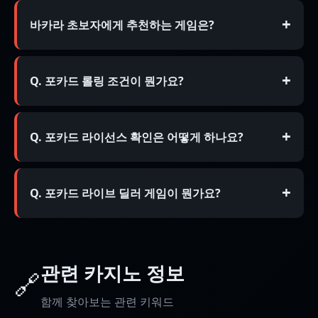
A. 네, 대부분의 온라인 카지노는 모바일 최적화가 되
어 있습니다. 전용 앱이나 모바일 브라우저로 PC와
바카라 초보자에게 추천하는 게임은?
동일한 환경에서 즐길 수 있습니다.
바카라를 추천합니다. 규칙이 단순하고 하우스엣지
(1.06%)가 낮습니다. 뱅커에 베팅하는 것이 통계적으
Q. 포카드 롤링 조건이 뭔가요?
로 가장 유리합니다.
A. 롤링 조건은 보너스를 출금하기 위해 필요한 최소
베팅 금액입니다. 예를 들어 롤링 30x라면 보너스 금
Q. 포카드 라이선스 확인은 어떻게 하나요?
액의 30배를 베팅해야 출금할 수 있습니다.
A. 사이트 하단 푸터에서 라이선스 정보를 확인하고
해당 기관 사이트에서 직접 검증하세요. 몰타, 큐라
Q. 포카드 라이브 딜러 게임이 뭔가요?
소, 지브롤터 라이선스가 대표적입니다.
A. 실제 딜러가 카메라 앞에서 진행하는 게임을 실시
간 스트리밍으로 즐기는 방식입니다. 오프라인 카지
노와 동일한 분위기를 집에서 즐길 수 있습니다.
관련 카지노 정보
🔗
함께 찾아보는 관련 키워드