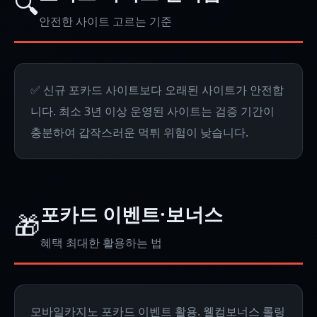
🔍
안전한 사이트 고르는 기준
✅ 신규 포카드 사이트보다 오래된 사이트가 안전합
니다. 최소 3년 이상 운영된 사이트는 검증 기간이
충분하여 갑작스러운 먹튀 위험이 낮습니다.
포카드 이벤트·보너스
🎁
혜택 최대한 활용하는 법
모바일카지노 포카드 이벤트 활용. 웰컴보너스 롤링