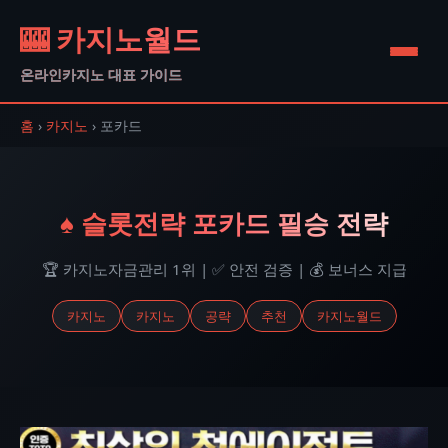
🎰 카지노월드
온라인카지노 대표 가이드
홈
›
카지노
› 포카드
♠️ 슬롯전략 포카드 필승 전략
🏆 카지노자금관리 1위 | ✅ 안전 검증 | 💰 보너스 지급
카지노
카지노
공략
추천
카지노월드