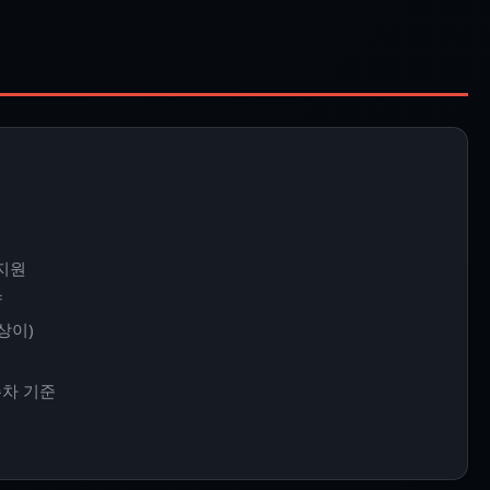
 지원
양
 상이)
주차 기준