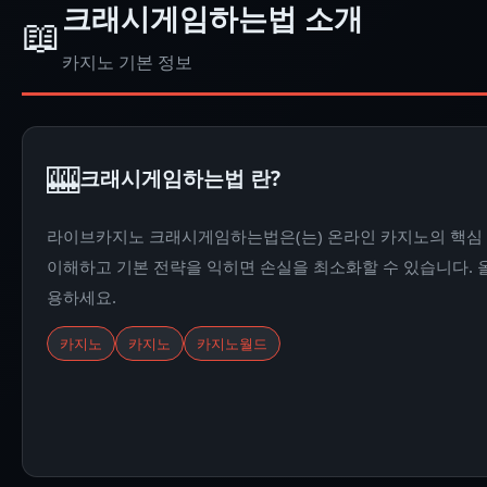
크래시게임하는법 소개
📖
카지노 기본 정보
🎰
크래시게임하는법 란?
라이브카지노 크래시게임하는법은(는) 온라인 카지노의 핵심
이해하고 기본 전략을 익히면 손실을 최소화할 수 있습니다. 
용하세요.
카지노
카지노
카지노월드