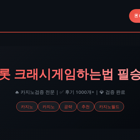

슬롯 크래시게임하는법 필승
🔥 카지노검증 전문 | ✅ 후기 1000개+ | 💎 검증 완료
카지노
카지노
공략
추천
카지노월드