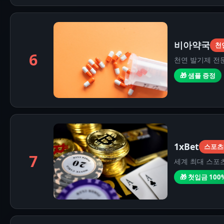
비아약국
천
6
천연 발기제 전문
🎁 샘플 증정
1xBet
스포츠
7
세계 최대 스포츠
🎁 첫입금 100