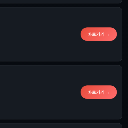
바로가기 →
바로가기 →