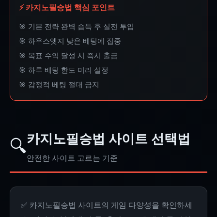
⚡ 카지노필승법 핵심 포인트
🎯 기본 전략 완벽 습득 후 실전 투입
🎯 하우스엣지 낮은 베팅에 집중
🎯 목표 수익 달성 시 즉시 출금
🎯 하루 베팅 한도 미리 설정
🎯 감정적 베팅 절대 금지
카지노필승법 사이트 선택법
🔍
안전한 사이트 고르는 기준
✅ 카지노필승법 사이트의 게임 다양성을 확인하세