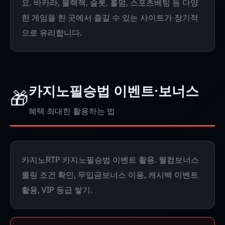
요. 바카라, 블랙잭, 슬롯, 홀덤, 스포츠베팅 등 다양
한 게임을 한 곳에서 즐길 수 있는 사이트가 장기적
으로 유리합니다.
카지노필승법 이벤트·보너스
🎁
혜택 최대한 활용하는 법
카지노RTP 카지노필승법 이벤트 활용. 웰컴보너스
롤링 조건 확인, 무입금보너스 이용, 캐시백 이벤트
활용, VIP 등급 쌓기.