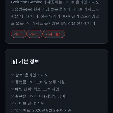
Evolution Gaming이 제공하는 라이브 온라인 카지노
필승법은(는) 현재 가장 높은 품질의 라이브 카지노 경
험을 제공합니다. 전문 딜러와 HD 화질의 스트리밍으
로 오프라인 카지노 못지않은 몰입감을 선사합니다.
카지노
카지노
카지노월드
📊
기본 정보
✅ 장르: 온라인 카지노
✅ 플랫폼: PC · 모바일 모두 지원
✅ 베팅 단위: 최소~고액 다양
✅ 환수율: 95~99% (게임별 상이)
✅ 라이브 딜러: 지원
✅ 업데이트: 2026년 8월 2주차 기준