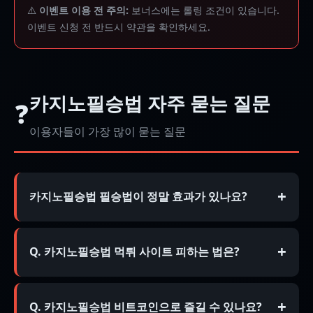
⚠️
이벤트 이용 전 주의:
보너스에는 롤링 조건이 있습니다.
이벤트 신청 전 반드시 약관을 확인하세요.
카지노필승법 자주 묻는 질문
❓
이용자들이 가장 많이 묻는 질문
카지노필승법 필승법이 정말 효과가 있나요?
기본 전략을 사용하면 하우스엣지를 최소화할 수 있
습니다. 완벽한 필승법은 없지만 올바른 전략으로 손
Q. 카지노필승법 먹튀 사이트 피하는 법은?
실을 줄이고 승률을 높일 수 있습니다.
A. 공인 라이선스 보유 여부, 커뮤니티 출금 후기, 운
영 기간을 확인하세요. 도메인이 자주 바뀌거나 이벤
Q. 카지노필승법 비트코인으로 즐길 수 있나요?