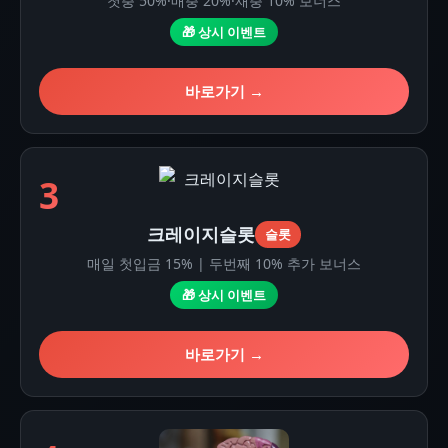
첫충 50%·매충 20%·재충 10% 보너스
🎁 상시 이벤트
바로가기 →
3
크레이지슬롯
슬롯
매일 첫입금 15% | 두번째 10% 추가 보너스
🎁 상시 이벤트
바로가기 →