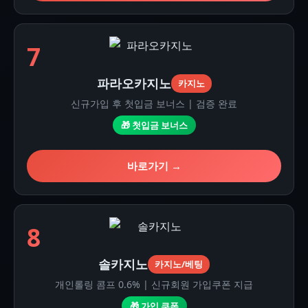
7
파라오카지노
카지노
신규가입 후 첫입금 보너스 | 검증 완료
🎁 첫입금 보너스
바로가기 →
8
솔카지노
카지노/베팅
개인롤링 콤프 0.6% | 신규회원 가입쿠폰 지급
🎁 가입 쿠폰