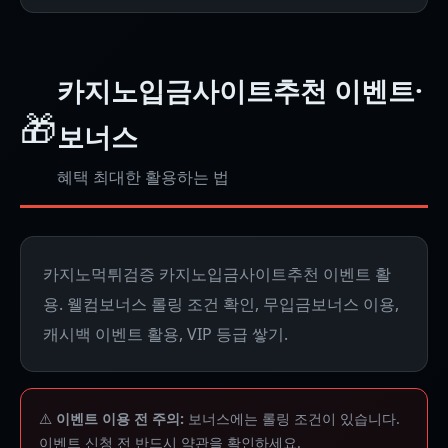
카지노입금사이트추천 이벤트·
🎁
보너스
혜택 최대한 활용하는 법
카지노먹튀검증 카지노입금사이트추천 이벤트 활
용. 웰컴보너스 롤링 조건 확인, 무입금보너스 이용,
캐시백 이벤트 활용, VIP 등급 쌓기.
⚠️
이벤트 이용 전 주의:
보너스에는 롤링 조건이 있습니다.
이벤트 신청 전 반드시 약관을 확인하세요.