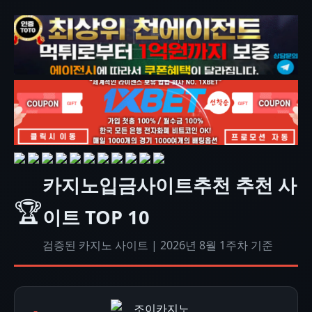
카지노입금사이트추천 추천 사
🏆
이트 TOP 10
검증된 카지노 사이트 | 2026년 8월 1주차 기준