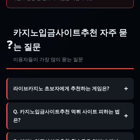
카지노입금사이트추천 자주 묻
❓
는 질문
이용자들이 가장 많이 묻는 질문
라이브카지노 초보자에게 추천하는 게임은?
바카라를 추천합니다. 규칙이 단순하고 하우스엣지
Q. 카지노입금사이트추천 먹튀 사이트 피하는 법
(1.06%)가 낮습니다. 뱅커에 베팅하는 것이 통계적으
은?
로 가장 유리합니다.
A. 공인 라이선스 보유 여부, 커뮤니티 출금 후기, 운