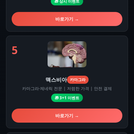
🎁 상시 이벤트
바로가기 →
5
맥스비아
카마그라
카마그라·제네릭 전문 | 저렴한 가격 | 안전 결제
🎁 3+1 이벤트
바로가기 →