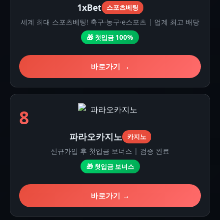
1xBet
스포츠베팅
세계 최대 스포츠베팅! 축구·농구·e스포츠 | 업계 최고 배당
🎁 첫입금 100%
바로가기 →
8
파라오카지노
카지노
신규가입 후 첫입금 보너스 | 검증 완료
🎁 첫입금 보너스
바로가기 →