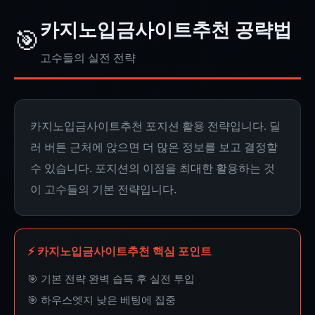
카지노입금사이트추천 공략법
🎯
고수들의 실전 전략
카지노입금사이트추천 포지션 활용 전략입니다. 딜
러 버튼 근처에 앉으면 더 많은 정보를 보고 결정할
수 있습니다. 포지션의 이점을 최대한 활용하는 것
이 고수들의 기본 전략입니다.
⚡ 카지노입금사이트추천 핵심 포인트
🎯 기본 전략 완벽 습득 후 실전 투입
🎯 하우스엣지 낮은 베팅에 집중