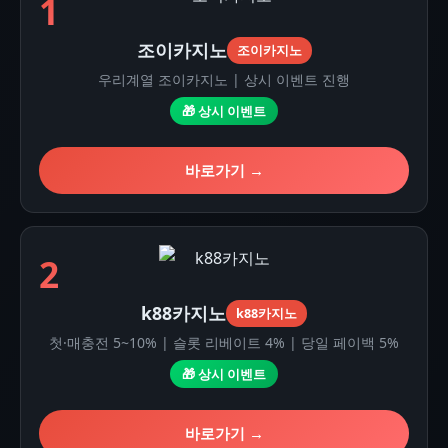
1
조이카지노
조이카지노
우리계열 조이카지노 | 상시 이벤트 진행
🎁 상시 이벤트
바로가기 →
2
k88카지노
k88카지노
첫·매충전 5~10% | 슬롯 리베이트 4% | 당일 페이백 5%
🎁 상시 이벤트
바로가기 →