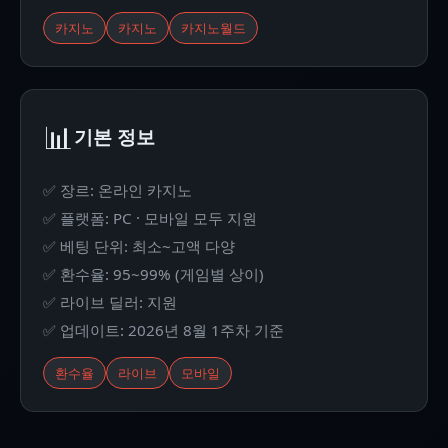
카지노
카지노
카지노월드
📊
기본 정보
✅ 장르: 온라인 카지노
✅ 플랫폼: PC · 모바일 모두 지원
✅ 베팅 단위: 최소~고액 다양
✅ 환수율: 95~99% (게임별 상이)
✅ 라이브 딜러: 지원
✅ 업데이트: 2026년 8월 1주차 기준
환수율
라이브
모바일