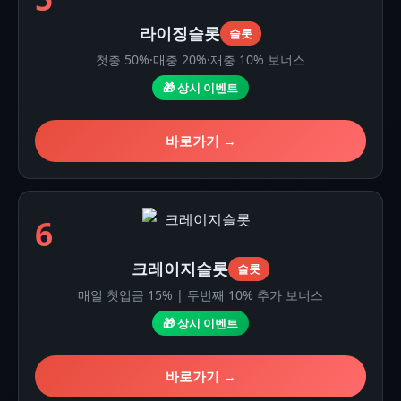
라이징슬롯
슬롯
첫충 50%·매충 20%·재충 10% 보너스
🎁 상시 이벤트
바로가기 →
6
크레이지슬롯
슬롯
매일 첫입금 15% | 두번째 10% 추가 보너스
🎁 상시 이벤트
바로가기 →