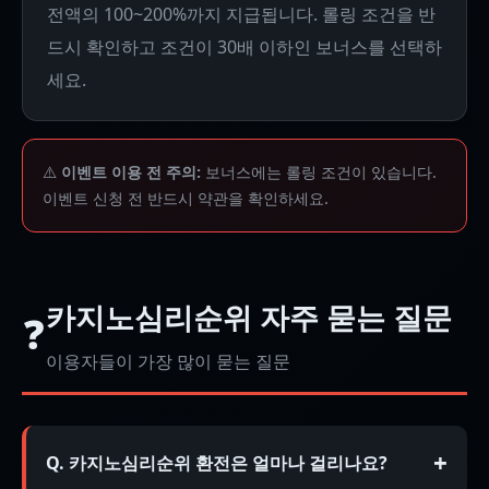
전액의 100~200%까지 지급됩니다. 롤링 조건을 반
드시 확인하고 조건이 30배 이하인 보너스를 선택하
세요.
⚠️
이벤트 이용 전 주의:
보너스에는 롤링 조건이 있습니다.
이벤트 신청 전 반드시 약관을 확인하세요.
카지노심리순위 자주 묻는 질문
❓
이용자들이 가장 많이 묻는 질문
Q. 카지노심리순위 환전은 얼마나 걸리나요?