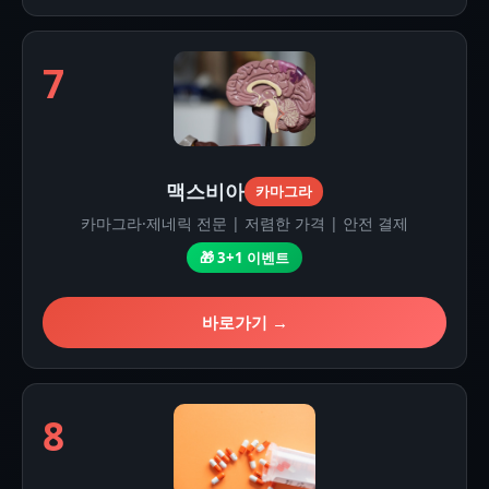
7
맥스비아
카마그라
카마그라·제네릭 전문 | 저렴한 가격 | 안전 결제
🎁 3+1 이벤트
바로가기 →
8