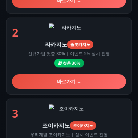
바로가기 →
2
라카지노
슬롯카지노
신규가입 첫충 30% | 이벤트 5% 상시 진행
🎁 첫충 30%
바로가기 →
3
조이카지노
조이카지노
우리계열 조이카지노 | 상시 이벤트 진행