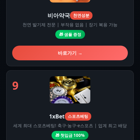
비아약국
천연성분
천연 발기제 전문 | 부작용 없음 | 장기 복용 가능
🎁 샘플 증정
바로가기 →
9
1xBet
스포츠베팅
세계 최대 스포츠베팅! 축구·농구·e스포츠 | 업계 최고 배당
🎁 첫입금 100%