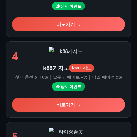
🎁 상시 이벤트
바로가기 →
4
k88카지노
k88카지노
첫·매충전 5~10% | 슬롯 리베이트 4% | 당일 페이백 5%
🎁 상시 이벤트
바로가기 →
5