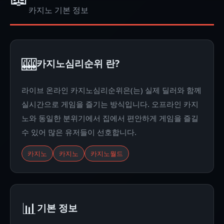
카지노 기본 정보
🎰
카지노심리순위 란?
라이브 온라인 카지노심리순위은(는) 실제 딜러와 함께
실시간으로 게임을 즐기는 방식입니다. 오프라인 카지
노와 동일한 분위기에서 집에서 편안하게 게임을 즐길
수 있어 많은 유저들이 선호합니다.
카지노
카지노
카지노월드
📊
기본 정보