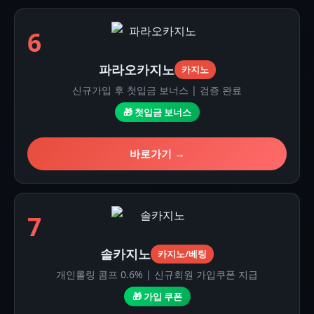
6
파라오카지노
카지노
신규가입 후 첫입금 보너스 | 검증 완료
🎁 첫입금 보너스
바로가기 →
7
솔카지노
카지노/베팅
개인롤링 콤프 0.6% | 신규회원 가입쿠폰 지급
🎁 가입 쿠폰