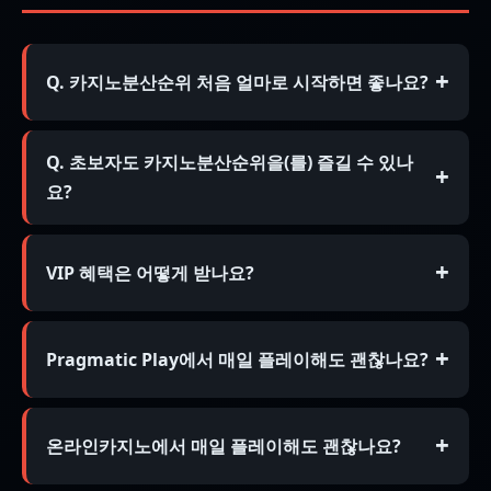
Q. 카지노분산순위 처음 얼마로 시작하면 좋나요?
A. 처음에는 최소 베팅 한도로 시작하여 게임 규칙을
Q. 초보자도 카지노분산순위을(를) 즐길 수 있나
완전히 파악한 후 금액을 늘리는 것을 권장합니다. 무
요?
료 데모 버전을 먼저 활용하세요.
A. 물론입니다. 기본 규칙은 비교적 단순하여 초보자
도 쉽게 시작할 수 있습니다. 무료 버전으로 충분히
VIP 혜택은 어떻게 받나요?
연습한 후 소액 베팅을 시작하세요.
누적 베팅 금액에 따라 자동으로 등급이 올라갑니다.
골드 이상부터 전담 매니저, 추가 페이백, 빠른 출금,
Pragmatic Play에서 매일 플레이해도 괜찮나요?
생일 보너스 등 실질적인 혜택이 제공됩니다.
하루 베팅 한도를 설정하고 그 이상은 절대 하지 마세
요. 매일 플레이는 중독 위험이 있으며 오락 목적으로
온라인카지노에서 매일 플레이해도 괜찮나요?
만 즐기세요.