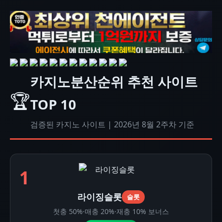
카지노분산순위 추천 사이트
🏆
TOP 10
검증된 카지노 사이트 | 2026년 8월 2주차 기준
1
라이징슬롯
슬롯
첫충 50%·매충 20%·재충 10% 보너스