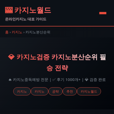
🎰 카지노월드
온라인카지노 대표 가이드
홈
›
카지노
› 카지노분산순위
💎 카지노검증 카지노분산순위 필
승 전략
🔥 카지노중독예방 전문 | ✅ 후기 1000개+ | 💎 검증 완료
카지노
카지노
공략
추천
카지노월드