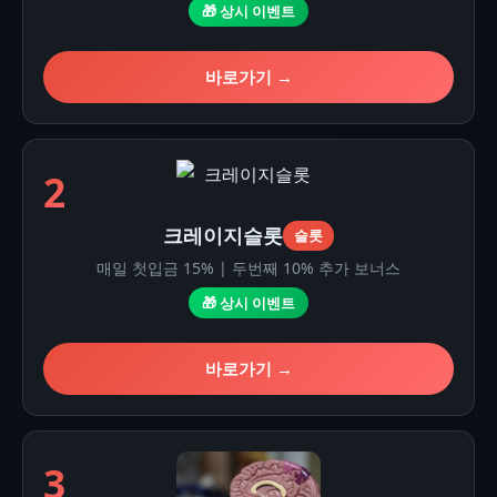
🎁 상시 이벤트
바로가기 →
2
크레이지슬롯
슬롯
매일 첫입금 15% | 두번째 10% 추가 보너스
🎁 상시 이벤트
바로가기 →
3