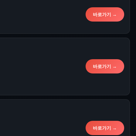
바로가기 →
바로가기 →
바로가기 →