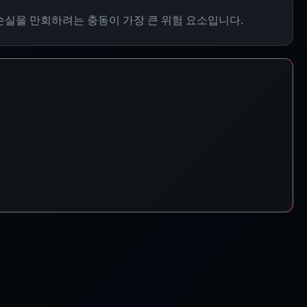
손실을 만회하려는 충동이 가장 큰 위험 요소입니다.