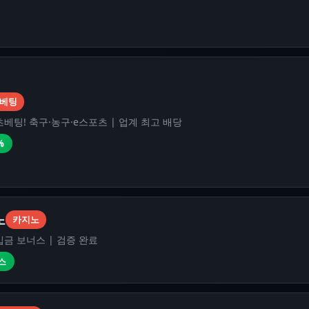
베팅
베팅! 축구·농구·e스포츠 | 업계 최고 배당
%
노
카지노
금 보너스 | 검증 완료
스