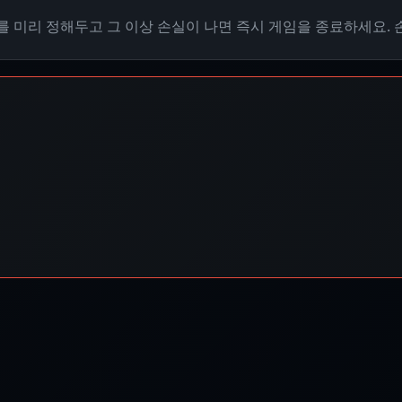
를 미리 정해두고 그 이상 손실이 나면 즉시 게임을 종료하세요. 