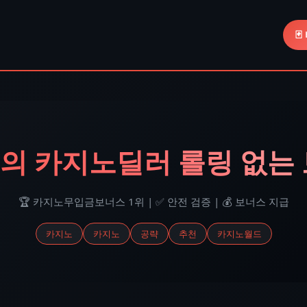

최고의 카지노딜러 롤링 없는
🏆 카지노무입금보너스 1위 | ✅ 안전 검증 | 💰 보너스 지급
카지노
카지노
공략
추천
카지노월드