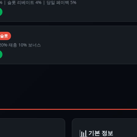
% | 슬롯 리베이트 4% | 당일 페이백 5%
슬롯
20%·재충 10% 보너스
📊
기본 정보