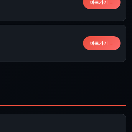
바로가기 →
바로가기 →