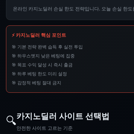
온라인 카지노딜러 손실 한도 전략입니다. 오늘 손실 한도
⚡ 카지노딜러 핵심 포인트
🎯 기본 전략 완벽 습득 후 실전 투입
🎯 하우스엣지 낮은 베팅에 집중
🎯 목표 수익 달성 시 즉시 출금
🎯 하루 베팅 한도 미리 설정
🎯 감정적 베팅 절대 금지
카지노딜러 사이트 선택법
🔍
안전한 사이트 고르는 기준