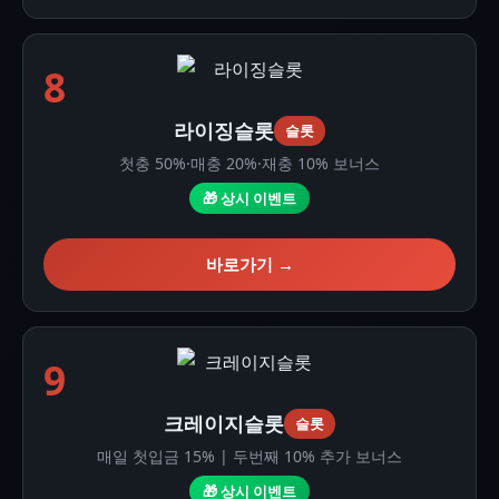
8
라이징슬롯
슬롯
첫충 50%·매충 20%·재충 10% 보너스
🎁 상시 이벤트
바로가기 →
9
크레이지슬롯
슬롯
매일 첫입금 15% | 두번째 10% 추가 보너스
🎁 상시 이벤트