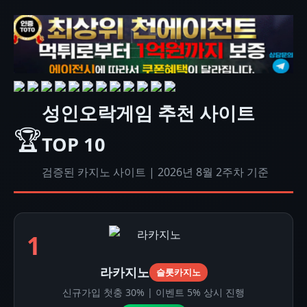
성인오락게임 추천 사이트
🏆
TOP 10
검증된 카지노 사이트 | 2026년 8월 2주차 기준
1
라카지노
슬롯카지노
신규가입 첫충 30% | 이벤트 5% 상시 진행