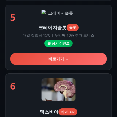
5
크레이지슬롯
슬롯
매일 첫입금 15% | 두번째 10% 추가 보너스
🎁 상시 이벤트
바로가기 →
6
맥스비아
카마그라