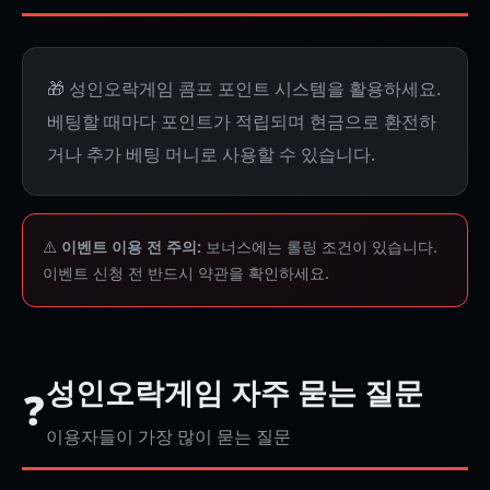
🎁 성인오락게임 콤프 포인트 시스템을 활용하세요.
베팅할 때마다 포인트가 적립되며 현금으로 환전하
거나 추가 베팅 머니로 사용할 수 있습니다.
⚠️
이벤트 이용 전 주의:
보너스에는 롤링 조건이 있습니다.
이벤트 신청 전 반드시 약관을 확인하세요.
성인오락게임 자주 묻는 질문
❓
이용자들이 가장 많이 묻는 질문