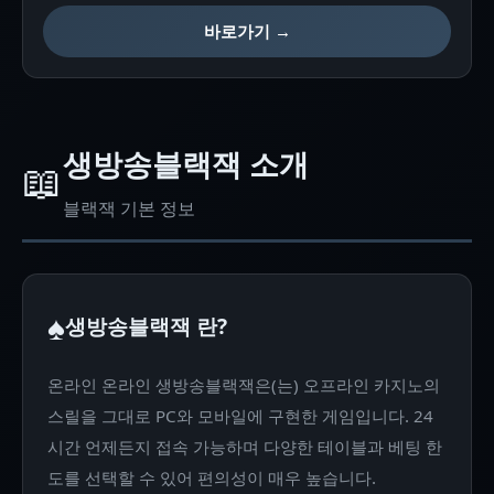
바로가기 →
생방송블랙잭 소개
📖
블랙잭 기본 정보
♠️
생방송블랙잭 란?
온라인 온라인 생방송블랙잭은(는) 오프라인 카지노의
스릴을 그대로 PC와 모바일에 구현한 게임입니다. 24
시간 언제든지 접속 가능하며 다양한 테이블과 베팅 한
도를 선택할 수 있어 편의성이 매우 높습니다.