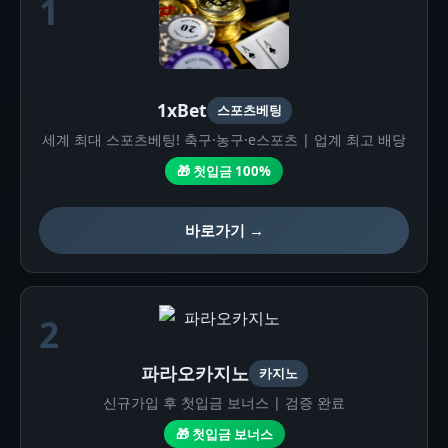
1
1xBet
스포츠베팅
세계 최대 스포츠베팅! 축구·농구·e스포츠 | 업계 최고 배당
🎁 첫입금 100%
바로가기 →
2
파라오카지노
카지노
신규가입 후 첫입금 보너스 | 검증 완료
🎁 첫입금 보너스