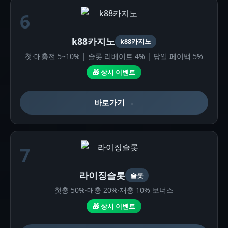
6
k88카지노
k88카지노
첫·매충전 5~10% | 슬롯 리베이트 4% | 당일 페이백 5%
🎁 상시 이벤트
바로가기 →
7
라이징슬롯
슬롯
첫충 50%·매충 20%·재충 10% 보너스
🎁 상시 이벤트