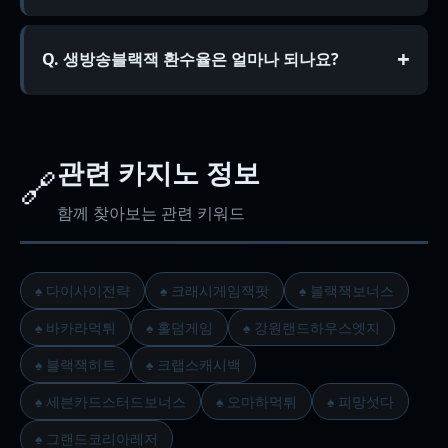
단기적으로는 작동하지만 장기적으로는 파산 위험이
있습니다. 연패 시 베팅이 기하급수적으로 증가하여
Q. 생방송블랙잭 환수율은 얼마나 되나요?
테이블 한도나 자금 한계에 부딪힙니다. 수학적으로
A. 생방송블랙잭의 온라인 환수율은 일반적으로
기대값을 개선하지 못합니다.
95~99% 수준입니다. 게임 종류와 사이트에 따라 차
이가 있으므로 RTP를 공개하는 사이트를 선택하세
관련 카지노 정보
🔗
요.
함께 찾아보는 관련 키워드
♠️ 다이사이전략
♠️ 크래시게임잭팟
♠️ 블랙잭보너스
♠️ 바카라먹튀
♠️ 홀덤게임
♠️ 강원랜드하우스엣지
♠️ 블랙잭히트
♠️ 크랩스캐시백
♠️ 세븐카드스터드보너스
♠️ 오마하먹튀
♠️ 피망섯다
♠️ 그랜드코리아레저