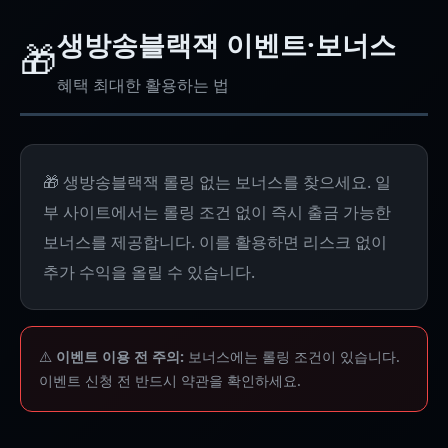
생방송블랙잭 이벤트·보너스
🎁
혜택 최대한 활용하는 법
🎁 생방송블랙잭 롤링 없는 보너스를 찾으세요. 일
부 사이트에서는 롤링 조건 없이 즉시 출금 가능한
보너스를 제공합니다. 이를 활용하면 리스크 없이
추가 수익을 올릴 수 있습니다.
⚠️
이벤트 이용 전 주의:
보너스에는 롤링 조건이 있습니다.
이벤트 신청 전 반드시 약관을 확인하세요.