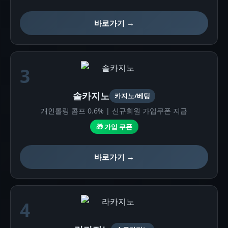
바로가기 →
3
솔카지노
카지노/베팅
개인롤링 콤프 0.6% | 신규회원 가입쿠폰 지급
🎁 가입 쿠폰
바로가기 →
4