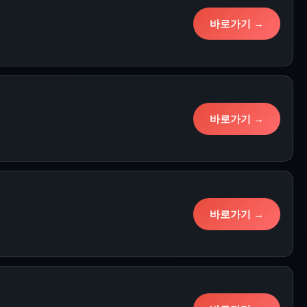
바로가기 →
바로가기 →
바로가기 →