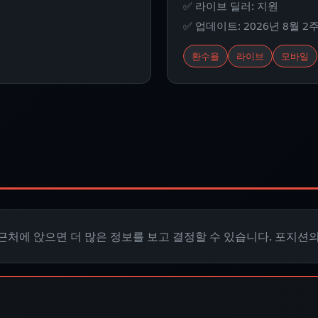
✅ 라이브 딜러: 지원
✅ 업데이트: 2026년 8월 2
환수율
라이브
모바일
근처에 앉으면 더 많은 정보를 보고 결정할 수 있습니다. 포지션