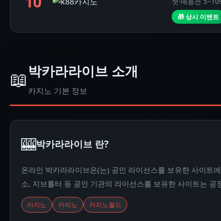
10
첫·매충전 5~10
🎁 상시 이벤트
박카라라이브 소개
📖
카지노 기본 정보
🎰
박카라라이브 란?
온라인 박카라라이브은(는) 공인 라이선스를 보유한 사이트에서
소, 지브롤터 등 공인 기관의 라이선스를 보유한 사이트는 공
카지노
카지노
카지노월드