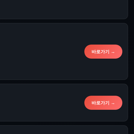
바로가기 →
바로가기 →