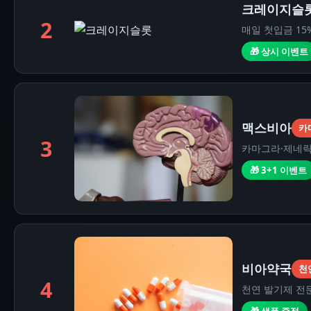
크레이지슬
2
매일 첫입금 15
🎁 상시 이벤트
맥스비아
카
3
카마그라·제네릭 
🎁 3+1 이벤트
비아약국
천
4
천연 발기제 전문