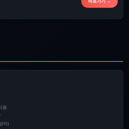
바로가기 →
 지원
양
 상이)