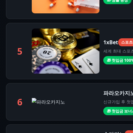
🎁 샘플 증정
1xBet
스포츠
5
세계 최대 스포츠
🎁 첫입금 100
파라오카지
6
신규가입 후 첫입
🎁 첫입금 보너