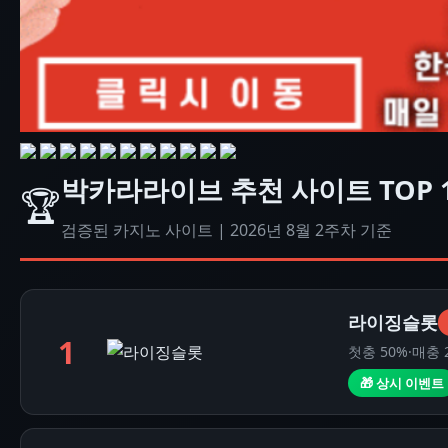
박카라라이브 추천 사이트 TOP 
🏆
검증된 카지노 사이트 | 2026년 8월 2주차 기준
라이징슬롯
1
첫충 50%·매충 
🎁 상시 이벤트