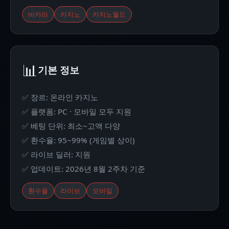
바카라
카지노
카지노월드
📊
기본 정보
✅ 장르: 온라인 카지노
✅ 플랫폼: PC · 모바일 모두 지원
✅ 베팅 단위: 최소~고액 다양
✅ 환수율: 95~99% (게임별 상이)
✅ 라이브 딜러: 지원
✅ 업데이트: 2026년 8월 2주차 기준
환수율
라이브
모바일