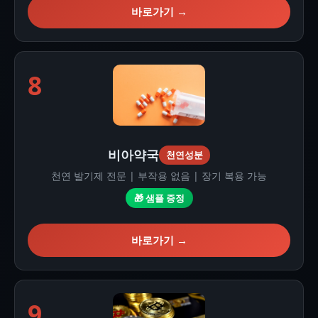
바로가기 →
8
비아약국
천연성분
천연 발기제 전문 | 부작용 없음 | 장기 복용 가능
🎁 샘플 증정
바로가기 →
9