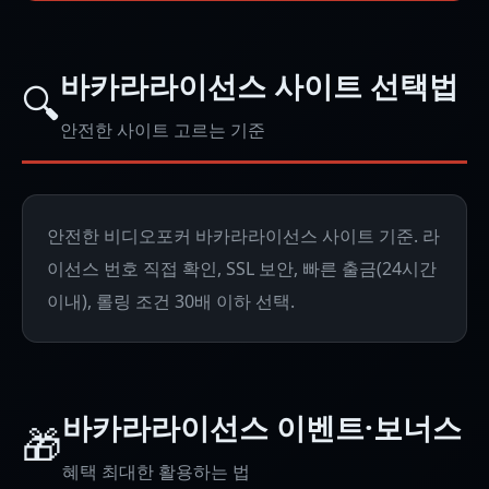
바카라라이선스 사이트 선택법
🔍
안전한 사이트 고르는 기준
안전한 비디오포커 바카라라이선스 사이트 기준. 라
이선스 번호 직접 확인, SSL 보안, 빠른 출금(24시간
이내), 롤링 조건 30배 이하 선택.
바카라라이선스 이벤트·보너스
🎁
혜택 최대한 활용하는 법