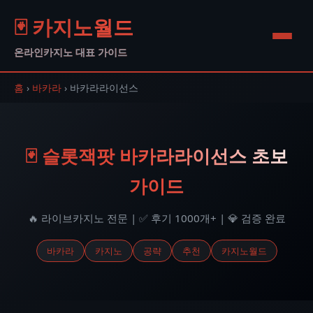
🃏 카지노월드
온라인카지노 대표 가이드
홈
›
바카라
› 바카라라이선스
🃏 슬롯잭팟 바카라라이선스 초보
가이드
🔥 라이브카지노 전문 | ✅ 후기 1000개+ | 💎 검증 완료
바카라
카지노
공략
추천
카지노월드