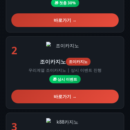
🎁 첫충 30%
바로가기 →
2
조이카지노
조이카지노
우리계열 조이카지노 | 상시 이벤트 진행
🎁 상시 이벤트
바로가기 →
3