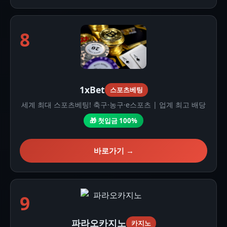
8
1xBet
스포츠베팅
세계 최대 스포츠베팅! 축구·농구·e스포츠 | 업계 최고 배당
🎁 첫입금 100%
바로가기 →
9
파라오카지노
카지노