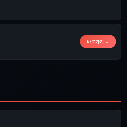
바로가기 →