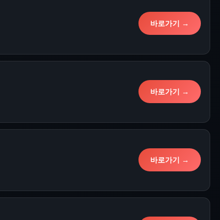
바로가기 →
바로가기 →
바로가기 →