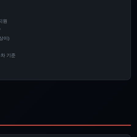
 지원
양
 상이)
주차 기준