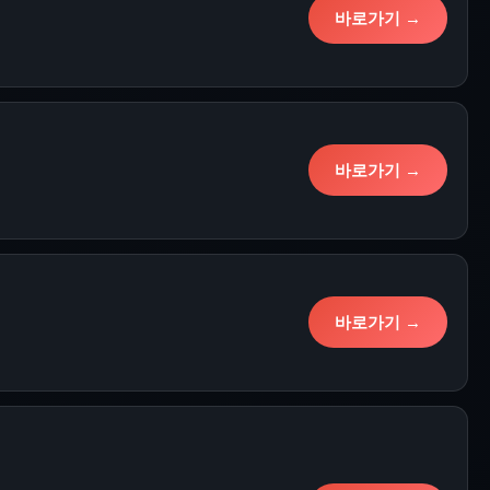
바로가기 →
바로가기 →
바로가기 →