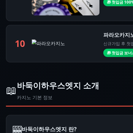
🎁 첫입금 100
파라오카지
10
신규가입 후 첫입
🎁 첫입금 보너
바둑이하우스엣지 소개
📖
카지노 기본 정보
🎰
바둑이하우스엣지 란?