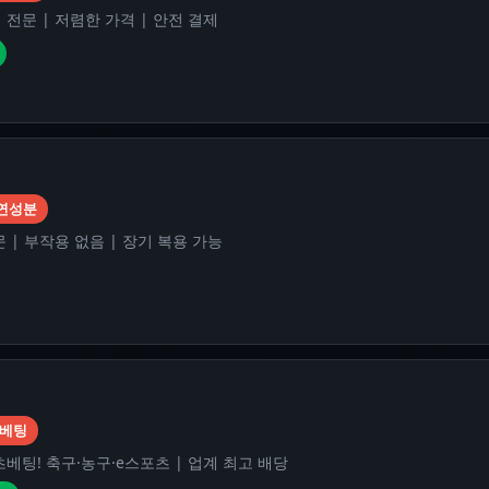
전문 | 저렴한 가격 | 안전 결제
연성분
 | 부작용 없음 | 장기 복용 가능
베팅
베팅! 축구·농구·e스포츠 | 업계 최고 배당