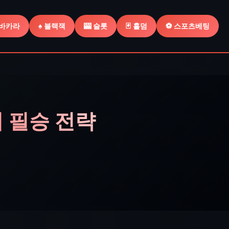
 바카라
♠️ 블랙잭
🎰 슬롯
🃏 홀덤
⚽ 스포츠베팅
 필승 전략