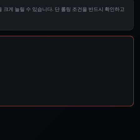
크게 늘릴 수 있습니다. 단 롤링 조건을 반드시 확인하고