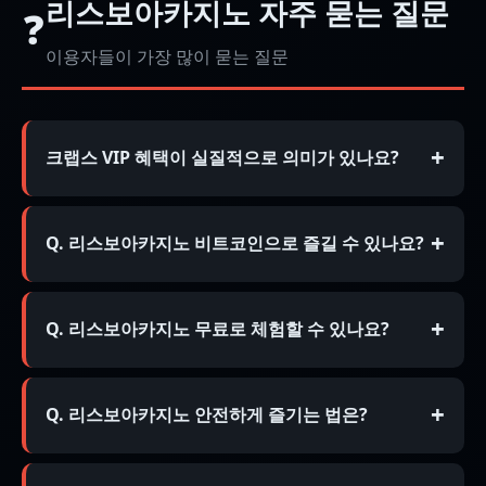
리스보아카지노 자주 묻는 질문
❓
이용자들이 가장 많이 묻는 질문
크랩스 VIP 혜택이 실질적으로 의미가 있나요?
골드 이상부터 전담 매니저, 높은 캐시백, 빠른 출금
처리 등 실질적인 혜택이 제공됩니다.
Q. 리스보아카지노 비트코인으로 즐길 수 있나요?
A. 네, 많은 온라인 카지노에서 비트코인, 이더리움,
테더 등 암호화폐 입출금을 지원합니다. 암호화폐 결
Q. 리스보아카지노 무료로 체험할 수 있나요?
제는 빠른 처리와 익명성 측면에서 장점이 있습니다.
A. 대부분의 온라인 카지노에서 무료 데모 버전을 제
공합니다. 실제 베팅 전에 무료 버전으로 규칙을 익히
Q. 리스보아카지노 안전하게 즐기는 법은?
는 것을 강력히 권장합니다.
A. 베팅 한도를 미리 설정하고 손실 시 감정적인 추가