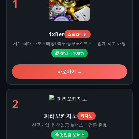
1
1xBet
스포츠베팅
세계 최대 스포츠베팅! 축구·농구·e스포츠 | 업계 최고 배당
🎁 첫입금 100%
바로가기 →
2
파라오카지노
카지노
신규가입 후 첫입금 보너스 | 검증 완료
🎁 첫입금 보너스