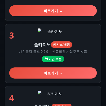
바로가기 →
3
솔카지노
카지노/베팅
개인롤링 콤프 0.6% | 신규회원 가입쿠폰 지급
🎁 가입 쿠폰
바로가기 →
4