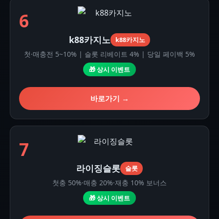
6
k88카지노
k88카지노
첫·매충전 5~10% | 슬롯 리베이트 4% | 당일 페이백 5%
🎁 상시 이벤트
바로가기 →
7
라이징슬롯
슬롯
첫충 50%·매충 20%·재충 10% 보너스
🎁 상시 이벤트