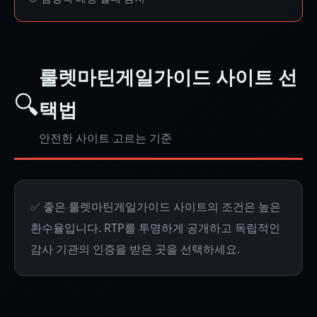
룰렛마틴게일가이드 사이트 선
🔍
택법
안전한 사이트 고르는 기준
✅ 좋은 룰렛마틴게일가이드 사이트의 조건은 높은
환수율입니다. RTP를 투명하게 공개하고 독립적인
감사 기관의 인증을 받은 곳을 선택하세요.