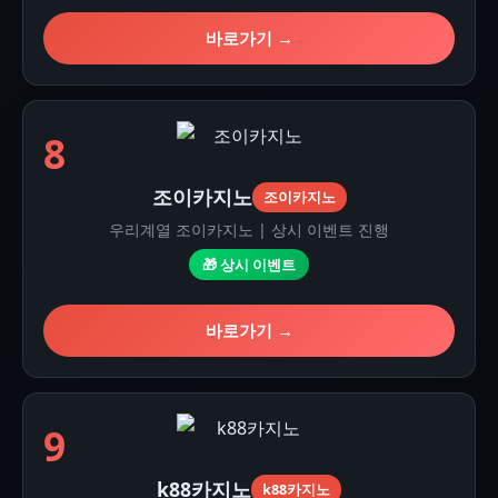
바로가기 →
8
조이카지노
조이카지노
우리계열 조이카지노 | 상시 이벤트 진행
🎁 상시 이벤트
바로가기 →
9
k88카지노
k88카지노