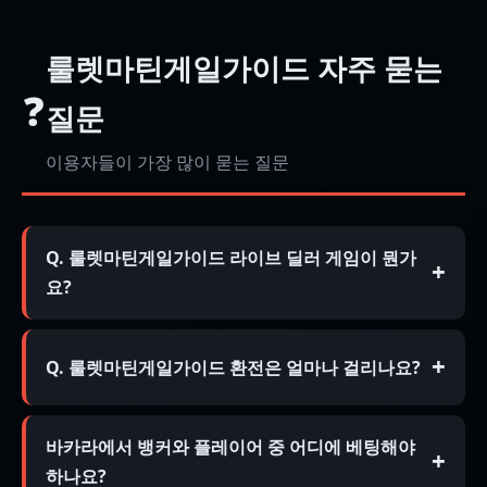
룰렛마틴게일가이드 자주 묻는
❓
질문
이용자들이 가장 많이 묻는 질문
Q. 룰렛마틴게일가이드 라이브 딜러 게임이 뭔가
요?
A. 실제 딜러가 카메라 앞에서 진행하는 게임을 실시
간 스트리밍으로 즐기는 방식입니다. 오프라인 카지
Q. 룰렛마틴게일가이드 환전은 얼마나 걸리나요?
노와 동일한 분위기를 집에서 즐길 수 있습니다.
A. 검증된 사이트의 경우 출금 신청 후 24시간 이내에
바카라에서 뱅커와 플레이어 중 어디에 베팅해야
처리됩니다. 비트코인이나 테더 출금은 더 빠르게 처
하나요?
리되는 경우가 많습니다.