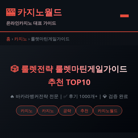
🎰 카지노월드
온라인카지노 대표 가이드
홈
›
카지노
› 룰렛마틴게일가이드
🎲 룰렛전략 룰렛마틴게일가이드
추천 TOP10
🔥 바카라뱅커전략 전문 | ✅ 후기 1000개+ | 💎 검증 완료
카지노
카지노
공략
추천
카지노월드