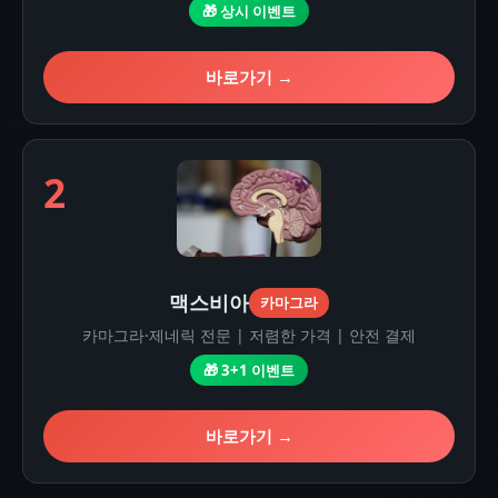
🎁 상시 이벤트
바로가기 →
2
맥스비아
카마그라
카마그라·제네릭 전문 | 저렴한 가격 | 안전 결제
🎁 3+1 이벤트
바로가기 →