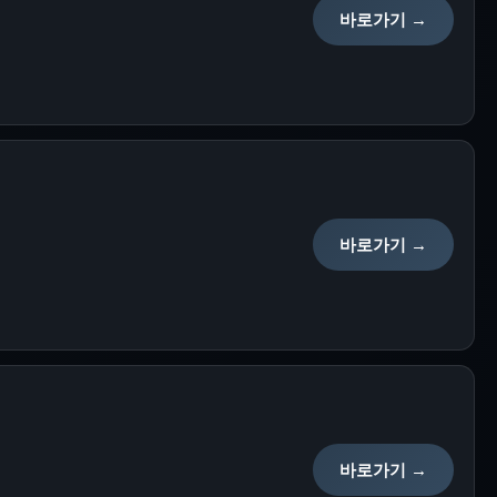
바로가기 →
바로가기 →
바로가기 →