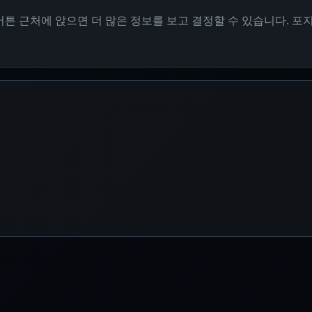
튼 근처에 앉으면 더 많은 정보를 보고 결정할 수 있습니다. 포