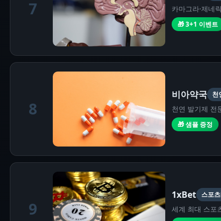
7
카마그라·제네릭 
🎁 3+1 이벤트
비아약국
천
8
천연 발기제 전문
🎁 샘플 증정
1xBet
스포츠
9
세계 최대 스포츠