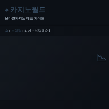
♠️ 카지노월드
온라인카지노 대표 가이드
홈
›
블랙잭
› 라이브블랙잭순위
