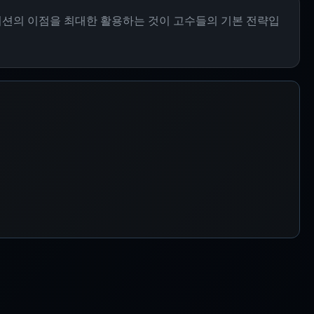
지션의 이점을 최대한 활용하는 것이 고수들의 기본 전략입