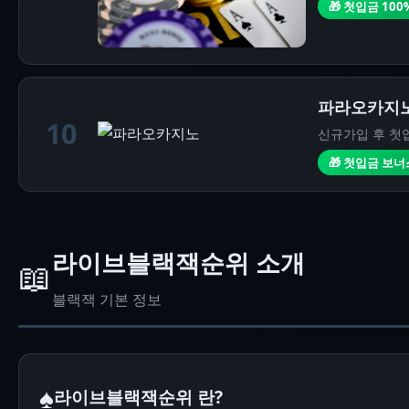
🎁 첫입금 100
파라오카지
10
신규가입 후 첫입
🎁 첫입금 보너
라이브블랙잭순위 소개
📖
블랙잭 기본 정보
♠️
라이브블랙잭순위 란?