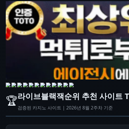
라이브블랙잭순위 추천 사이트 TO
🏆
검증된 카지노 사이트 | 2026년 8월 2주차 기준