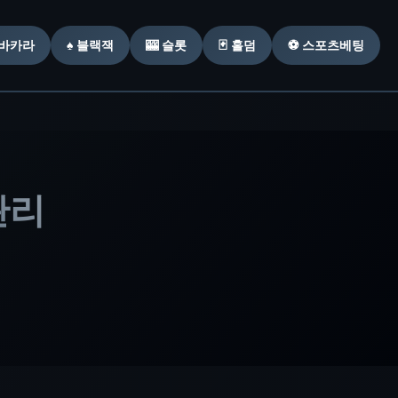
 바카라
♠️ 블랙잭
🎰 슬롯
🃏 홀덤
⚽ 스포츠베팅
관리