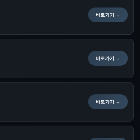
바로가기 →
바로가기 →
바로가기 →