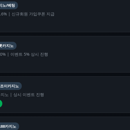
지노/베팅
.6% | 신규회원 가입쿠폰 지급
롯카지노
0% | 이벤트 5% 상시 진행
조이카지노
지노 | 상시 이벤트 진행
k88카지노