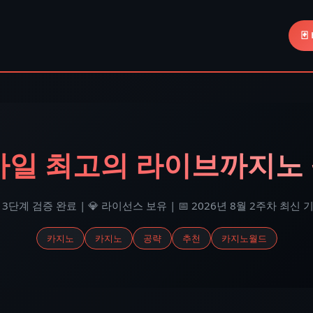

모바일 최고의 라이브까지노
 3단계 검증 완료 | 💎 라이선스 보유 | 📅 2026년 8월 2주차 최신 
카지노
카지노
공략
추천
카지노월드