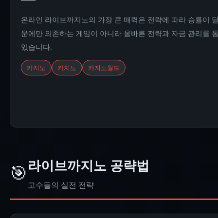
온라인 라이브까지노의 가장 큰 매력은 전략에 따라 승률이 
운에만 의존하는 게임이 아니라 올바른 전략과 자금 관리를 통
있습니다.
카지노
카지노
카지노월드
라이브까지노 공략법
🎯
고수들의 실전 전략