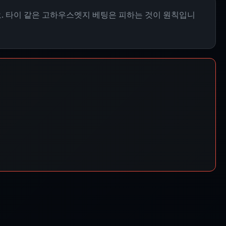
. 타이 같은 고하우스엣지 베팅은 피하는 것이 원칙입니