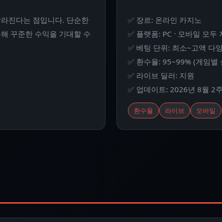
달라진다는 점입니다. 단순한
✅ 장르: 온라인 카지노
해 꾸준한 수익을 기대할 수
✅ 플랫폼: PC · 모바일 모두
✅ 베팅 단위: 최소~고액 다
✅ 환수율: 95~99% (게임별
✅ 라이브 딜러: 지원
✅ 업데이트: 2026년 8월 2
환수율
라이브
모바일