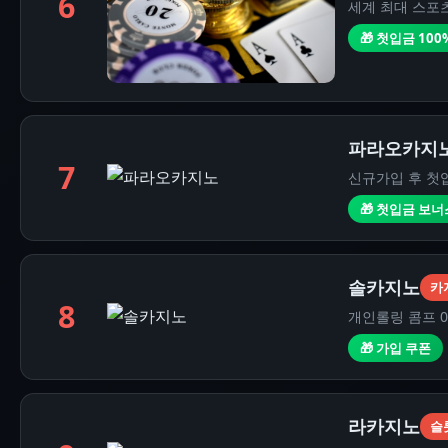
6
세계 최대 스포츠
🎁 첫입금 100
파라오카지
7
신규가입 후 첫입
🎁 첫입금 보너
솔카지노
카
8
개인롤링 콤프 0
🎁 가입 쿠폰
라카지노
슬