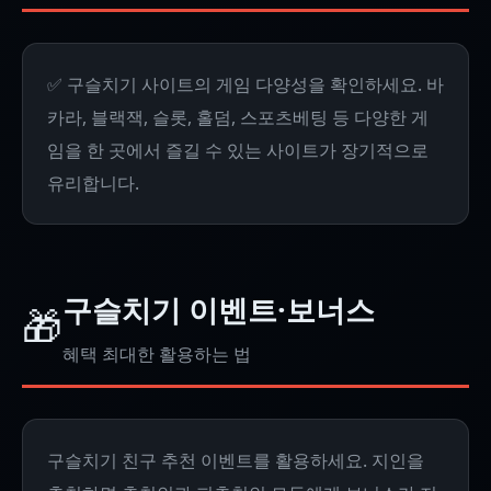
✅ 구슬치기 사이트의 게임 다양성을 확인하세요. 바
카라, 블랙잭, 슬롯, 홀덤, 스포츠베팅 등 다양한 게
임을 한 곳에서 즐길 수 있는 사이트가 장기적으로
유리합니다.
구슬치기 이벤트·보너스
🎁
혜택 최대한 활용하는 법
구슬치기 친구 추천 이벤트를 활용하세요. 지인을