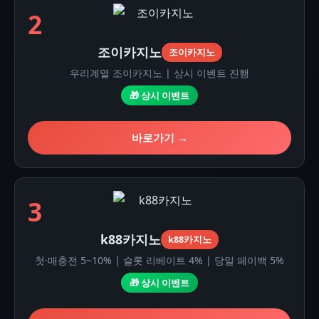
2
조이카지노
조이카지노
우리계열 조이카지노 | 상시 이벤트 진행
🎁 상시 이벤트
바로가기 →
3
k88카지노
k88카지노
첫·매충전 5~10% | 슬롯 리베이트 4% | 당일 페이백 5%
🎁 상시 이벤트