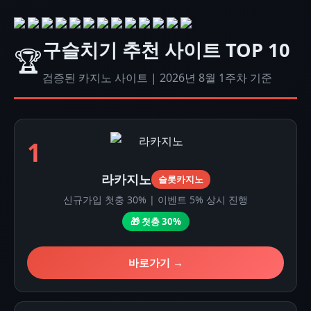
구슬치기 추천 사이트 TOP 10
🏆
검증된 카지노 사이트 | 2026년 8월 1주차 기준
1
라카지노
슬롯카지노
신규가입 첫충 30% | 이벤트 5% 상시 진행
🎁 첫충 30%
바로가기 →