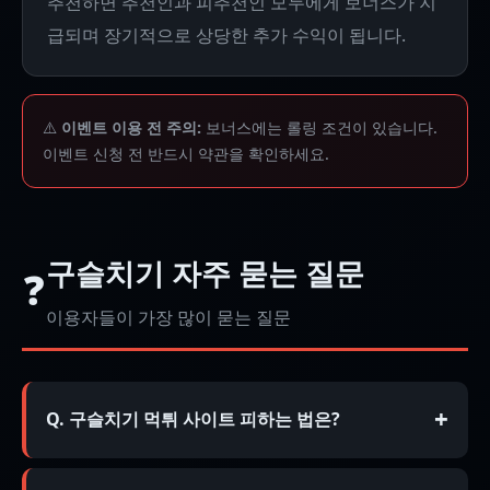
추천하면 추천인과 피추천인 모두에게 보너스가 지
급되며 장기적으로 상당한 추가 수익이 됩니다.
⚠️
이벤트 이용 전 주의:
보너스에는 롤링 조건이 있습니다.
이벤트 신청 전 반드시 약관을 확인하세요.
구슬치기 자주 묻는 질문
❓
이용자들이 가장 많이 묻는 질문
Q. 구슬치기 먹튀 사이트 피하는 법은?
A. 공인 라이선스 보유 여부, 커뮤니티 출금 후기, 운