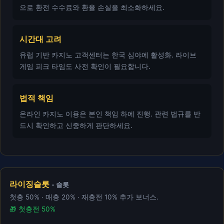
으로 환전 수수료와 환율 손실을 최소화하세요.
시간대 고려
유럽 기반 카지노 고객센터는 한국 심야에 활성화. 라이브
게임 피크 타임도 사전 확인이 필요합니다.
법적 책임
온라인 카지노 이용은 본인 책임 하에 진행. 관련 법규를 반
드시 확인하고 신중하게 판단하세요.
라이징슬롯
- 슬롯
첫충 50% · 매충 20% · 재충전 10% 추가 보너스.
🎁 첫충전 50%