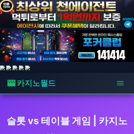
🎰 카지노월드
슬롯 vs 테이블 게임 | 카지노