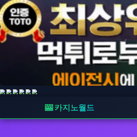
🎰 카지노월드