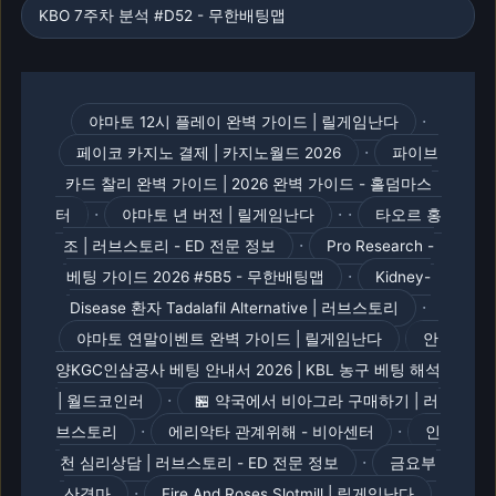
KBO 7주차 분석 #D52 - 무한배팅맵
·
야마토 12시 플레이 완벽 가이드 | 릴게임난다
·
페이코 카지노 결제 | 카지노월드 2026
파이브
카드 찰리 완벽 가이드 | 2026 완벽 가이드 - 홀덤마스
·
· ·
터
야마토 년 버전 | 릴게임난다
타오르 홍
·
조 | 러브스토리 - ED 전문 정보
Pro Research -
·
베팅 가이드 2026 #5B5 - 무한배팅맵
Kidney-
·
Disease 환자 Tadalafil Alternative | 러브스토리
야마토 연말이벤트 완벽 가이드 | 릴게임난다
안
양KGC인삼공사 베팅 안내서 2026 | KBL 농구 베팅 해석
·
| 월드코인러
🏪 약국에서 비아그라 구매하기 | 러
·
·
브스토리
에리악타 관계위해 - 비아센터
인
·
천 심리상담 | 러브스토리 - ED 전문 정보
금요부
·
산경마
Fire And Roses Slotmill | 릴게임난다