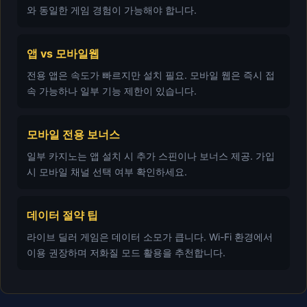
와 동일한 게임 경험이 가능해야 합니다.
앱 vs 모바일웹
전용 앱은 속도가 빠르지만 설치 필요. 모바일 웹은 즉시 접
속 가능하나 일부 기능 제한이 있습니다.
모바일 전용 보너스
일부 카지노는 앱 설치 시 추가 스핀이나 보너스 제공. 가입
시 모바일 채널 선택 여부 확인하세요.
데이터 절약 팁
라이브 딜러 게임은 데이터 소모가 큽니다. Wi-Fi 환경에서
이용 권장하며 저화질 모드 활용을 추천합니다.