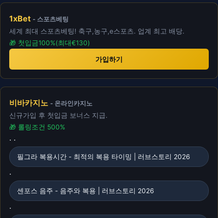
1xBet
- 스포츠베팅
세계 최대 스포츠베팅! 축구,농구,e스포츠. 업계 최고 배당.
🎁 첫입금100%(최대€130)
가입하기
비바카지노
- 온라인카지노
신규가입 후 첫입금 보너스 지급.
🎁 롤링조건 500%
· ·
필그라 복용시간 - 최적의 복용 타이밍 | 러브스토리 2026
·
센포스 음주 - 음주와 복용 | 러브스토리 2026
·