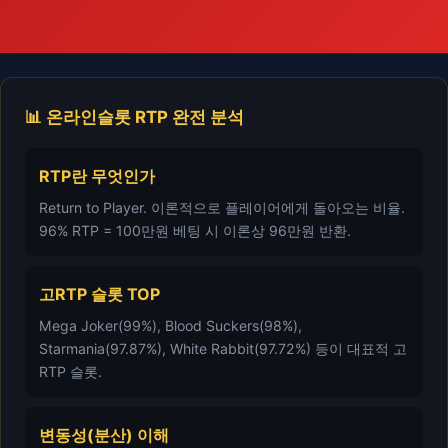
📊 온라인슬롯 RTP 완전 분석
RTP란 무엇인가
Return to Player. 이론적으로 플레이어에게 돌아오는 비율.
96% RTP = 100만원 베팅 시 이론상 96만원 반환.
고RTP 슬롯 TOP
Mega Joker(99%), Blood Suckers(98%),
Starmania(97.87%), White Rabbit(97.72%) 등이 대표적 고
RTP 슬롯.
변동성(분산) 이해