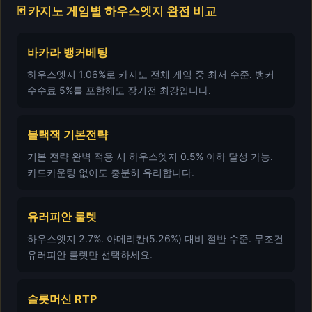
🃏 카지노 게임별 하우스엣지 완전 비교
바카라 뱅커베팅
하우스엣지 1.06%로 카지노 전체 게임 중 최저 수준. 뱅커
수수료 5%를 포함해도 장기전 최강입니다.
블랙잭 기본전략
기본 전략 완벽 적용 시 하우스엣지 0.5% 이하 달성 가능.
카드카운팅 없이도 충분히 유리합니다.
유러피안 룰렛
하우스엣지 2.7%. 아메리칸(5.26%) 대비 절반 수준. 무조건
유러피안 룰렛만 선택하세요.
슬롯머신 RTP