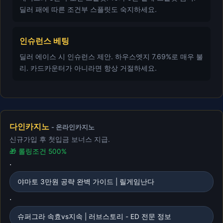
딜러 패에 따른 조건부 스플릿도 숙지하세요.
인슈런스 베팅
딜러 에이스 시 인슈런스 제안. 하우스엣지 7.69%로 매우 불
리. 카드카운터가 아니라면 항상 거절하세요.
다인카지노
- 온라인카지노
신규가입 후 첫입금 보너스 지급.
🎁 롤링조건 500%
·
야마토 3만원 공략 완벽 가이드 | 릴게임난다
·
슈퍼그라 속효vs지속 | 러브스토리 - ED 전문 정보