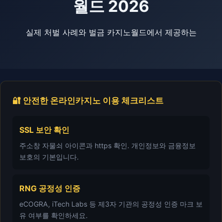
월드 2026
실제 처벌 사례와 벌금 카지노월드에서 제공하는
🔐 안전한 온라인카지노 이용 체크리스트
SSL 보안 확인
주소창 자물쇠 아이콘과 https 확인. 개인정보와 금융정보
보호의 기본입니다.
RNG 공정성 인증
eCOGRA, iTech Labs 등 제3자 기관의 공정성 인증 마크 보
유 여부를 확인하세요.