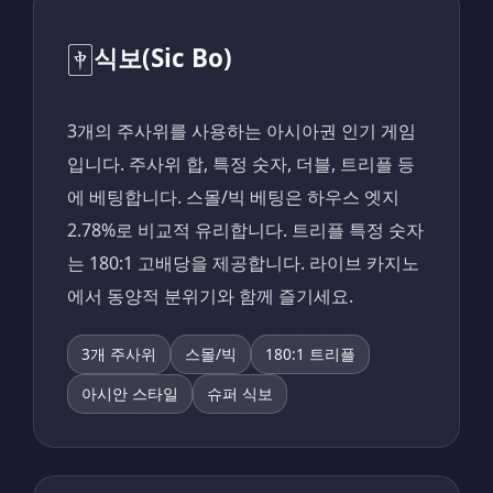
🀄
식보(Sic Bo)
3개의 주사위를 사용하는 아시아권 인기 게임
입니다. 주사위 합, 특정 숫자, 더블, 트리플 등
에 베팅합니다. 스몰/빅 베팅은 하우스 엣지
2.78%로 비교적 유리합니다. 트리플 특정 숫자
는 180:1 고배당을 제공합니다. 라이브 카지노
에서 동양적 분위기와 함께 즐기세요.
3개 주사위
스몰/빅
180:1 트리플
아시안 스타일
슈퍼 식보