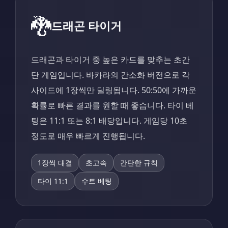
🐉
드래곤 타이거
드래곤과 타이거 중 높은 카드를 맞추는 초간
단 게임입니다. 바카라의 간소화 버전으로 각
사이드에 1장씩만 딜링됩니다. 50:50에 가까운
확률로 빠른 결과를 원할 때 좋습니다. 타이 베
팅은 11:1 또는 8:1 배당입니다. 게임당 10초
정도로 매우 빠르게 진행됩니다.
1장씩 대결
초고속
간단한 규칙
타이 11:1
수트 베팅