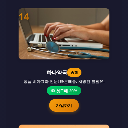
14
하나약국
종합
정품 비아그라 전문! 빠른배송. 처방전 불필요.
🎁 첫구매 20%
가입하기