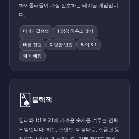
하이롤러들이 가장 선호하는 테이블 게임입니
다.
바카라필승법
1.06% 하우스 엣지
빠른 진행
다양한 변형
타이 8:1
페어 베팅
🂡
블랙잭
딜러와 1:1로 21에 가까운 숫자를 겨루는 전략
게임입니다. 히트, 스탠드, 더블다운, 스플릿 등
전략적 선택이 가능합니다. 기본 전략표 활용