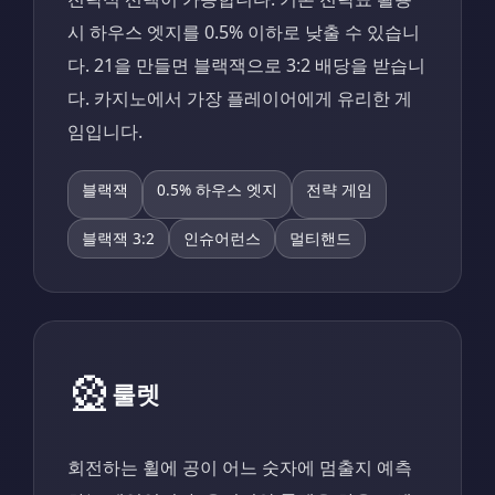
시 하우스 엣지를 0.5% 이하로 낮출 수 있습니
다. 21을 만들면 블랙잭으로 3:2 배당을 받습니
다. 카지노에서 가장 플레이어에게 유리한 게
임입니다.
블랙잭
0.5% 하우스 엣지
전략 게임
블랙잭 3:2
인슈어런스
멀티핸드
🎡
룰렛
회전하는 휠에 공이 어느 숫자에 멈출지 예측