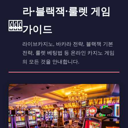
라·블랙잭·룰렛 게임
🎰
가이드
라이브카지노, 바카라 전략, 블랙잭 기본
전략, 룰렛 베팅법 등 온라인 카지노 게임
의 모든 것을 안내합니다.