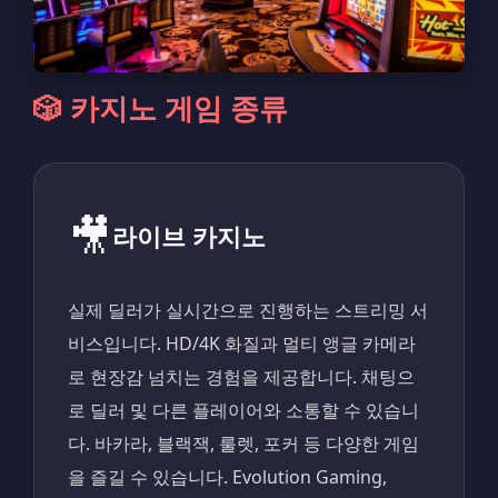
🎲 카지노 게임 종류
🎥
라이브 카지노
실제 딜러가 실시간으로 진행하는 스트리밍 서
비스입니다. HD/4K 화질과 멀티 앵글 카메라
로 현장감 넘치는 경험을 제공합니다. 채팅으
로 딜러 및 다른 플레이어와 소통할 수 있습니
다. 바카라, 블랙잭, 룰렛, 포커 등 다양한 게임
을 즐길 수 있습니다. Evolution Gaming,