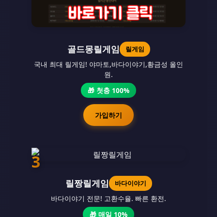
골드몽릴게임
릴게임
국내 최대 릴게임! 야마토,바다이야기,황금성 올인
원.
🎁 첫충 100%
가입하기
3
릴짱릴게임
바다이야기
바다이야기 전문! 고환수율. 빠른 환전.
🎁 매일 10%