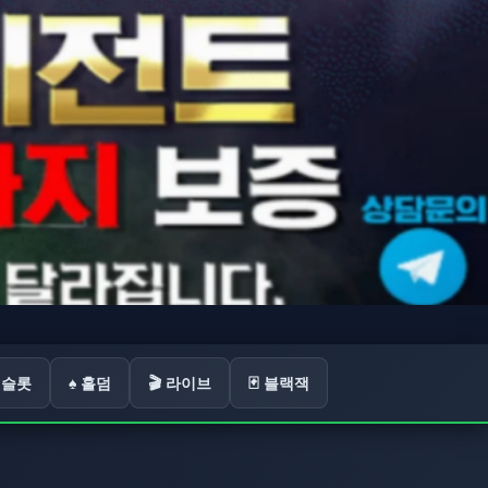
 슬롯
♠️ 홀덤
🎬 라이브
🃏 블랙잭