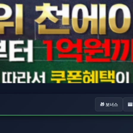
🎁 보너스
