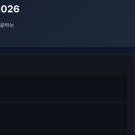
2026
 제공하는