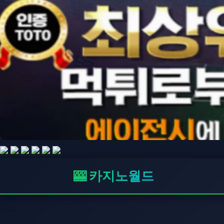
🎰 카지노월드