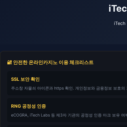
iTe
iTec
🔐 안전한 온라인카지노 이용 체크리스트
SSL 보안 확인
주소창 자물쇠 아이콘과 https 확인. 개인정보와 금융정보 보호의
RNG 공정성 인증
eCOGRA, iTech Labs 등 제3자 기관의 공정성 인증 마크 보유