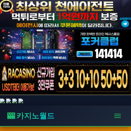
🎰 카지노월드