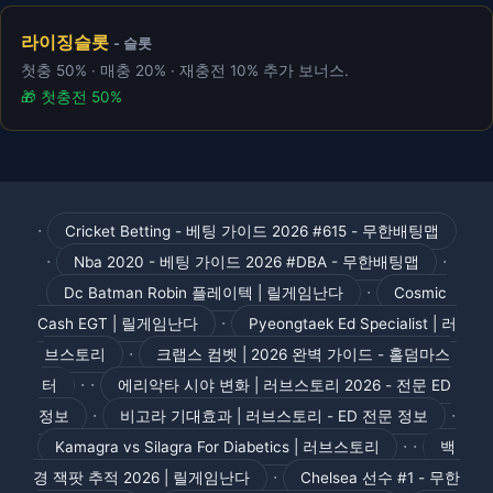
라이징슬롯
- 슬롯
첫충 50% · 매충 20% · 재충전 10% 추가 보너스.
🎁 첫충전 50%
·
Cricket Betting - 베팅 가이드 2026 #615 - 무한배팅맵
·
·
Nba 2020 - 베팅 가이드 2026 #DBA - 무한배팅맵
·
Dc Batman Robin 플레이텍 | 릴게임난다
Cosmic
·
Cash EGT | 릴게임난다
Pyeongtaek Ed Specialist | 러
·
브스토리
크랩스 컴벳 | 2026 완벽 가이드 - 홀덤마스
· ·
터
에리악타 시야 변화 | 러브스토리 2026 - 전문 ED
·
·
정보
비고라 기대효과 | 러브스토리 - ED 전문 정보
· ·
Kamagra vs Silagra For Diabetics | 러브스토리
백
·
경 잭팟 추적 2026 | 릴게임난다
Chelsea 선수 #1 - 무한