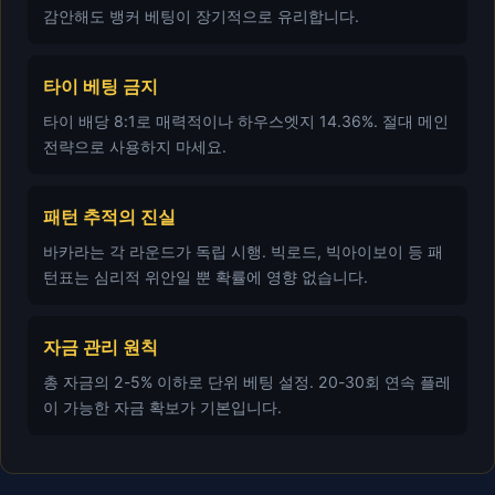
감안해도 뱅커 베팅이 장기적으로 유리합니다.
타이 베팅 금지
타이 배당 8:1로 매력적이나 하우스엣지 14.36%. 절대 메인
전략으로 사용하지 마세요.
패턴 추적의 진실
바카라는 각 라운드가 독립 시행. 빅로드, 빅아이보이 등 패
턴표는 심리적 위안일 뿐 확률에 영향 없습니다.
자금 관리 원칙
총 자금의 2-5% 이하로 단위 베팅 설정. 20-30회 연속 플레
이 가능한 자금 확보가 기본입니다.