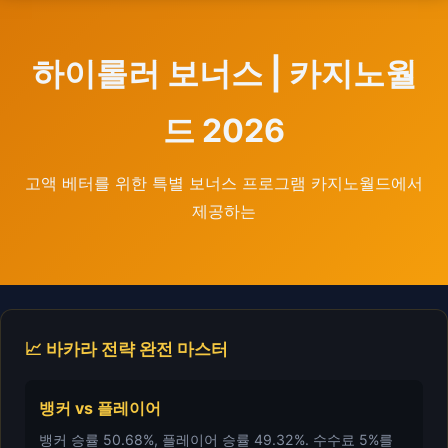
하이롤러 보너스 | 카지노월
드 2026
고액 베터를 위한 특별 보너스 프로그램 카지노월드에서
제공하는
📈 바카라 전략 완전 마스터
뱅커 vs 플레이어
뱅커 승률 50.68%, 플레이어 승률 49.32%. 수수료 5%를