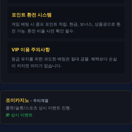
포인트 환전 시스템
게임 베팅 시 콤프 포인트 적립. 현금, 보너스, 상품권으로 환
전 가능. 환전 비율 사전 확인 필수.
VIP 이용 주의사항
등급 유지를 위한 과도한 베팅은 절대 금물. 혜택보다 손실
이 커지면 의미가 없습니다.
조이카지노
- 우리계열
룰렛/슬롯/스포츠 상시 이벤트 진행.
🎁 상시 이벤트