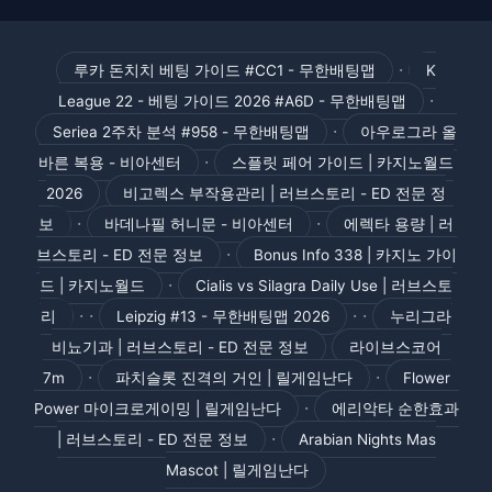
·
루카 돈치치 베팅 가이드 #CC1 - 무한배팅맵
K
·
League 22 - 베팅 가이드 2026 #A6D - 무한배팅맵
·
Seriea 2주차 분석 #958 - 무한배팅맵
아우로그라 올
·
바른 복용 - 비아센터
스플릿 페어 가이드 | 카지노월드
2026
비고렉스 부작용관리 | 러브스토리 - ED 전문 정
·
·
보
바데나필 허니문 - 비아센터
에렉타 용량 | 러
·
브스토리 - ED 전문 정보
Bonus Info 338 | 카지노 가이
·
드 | 카지노월드
Cialis vs Silagra Daily Use | 러브스토
· ·
· ·
리
Leipzig #13 - 무한배팅맵 2026
누리그라
비뇨기과 | 러브스토리 - ED 전문 정보
라이브스코어
·
·
7m
파치슬롯 진격의 거인 | 릴게임난다
Flower
·
Power 마이크로게이밍 | 릴게임난다
에리악타 순한효과
·
| 러브스토리 - ED 전문 정보
Arabian Nights Mas
Mascot | 릴게임난다