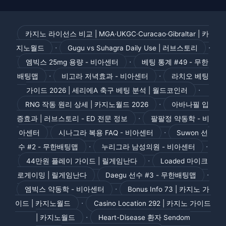
카지노 라이선스 비교 | MGA·UKGC·Curacao·Gibraltar | 카
·
·
지노월드
Gugu vs Suhagra Daily Use | 러브스토리
·
엠빅스 25mg 용량 - 비아센터
베팅 통계 #49 - 무한
·
·
배팅맵
비고라 저녁효과 - 비아센터
라치오 베팅
·
가이드 2026 | 세리에A 축구 베팅 분석 | 월드코인러
·
RNG 작동 원리 상세 | 카지노월드 2026
아바나필 입
·
증효과 | 러브스토리 - ED 전문 정보
팔팔정 약동학 - 비
·
아센터
시나그라 복용 FAQ - 비아센터
Suwon 선
·
·
수 #2 - 무한배팅맵
누리그라 남성의원 - 비아센터
·
44만원 플레이 가이드 | 릴게임난다
Loaded 마이크
·
로게이밍 | 릴게임난다
Daegu 선수 #3 - 무한배팅맵
·
엠빅스 약동학 - 비아센터
Bonus Info 73 | 카지노 가
·
이드 | 카지노월드
Casino Location 292 | 카지노 가이드
·
| 카지노월드
Heart-Disease 환자 Sendom