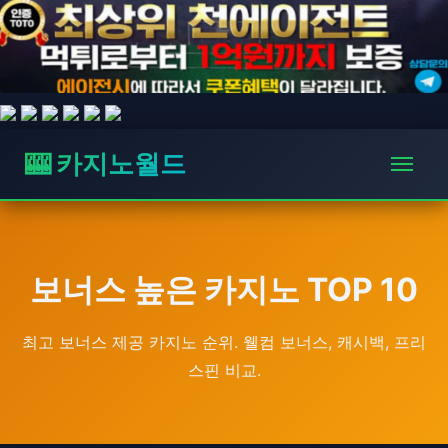
🎰 카지노월드
보너스 높은 카지노 TOP 10
최고 보너스 제공 카지노 순위. 웰컴 보너스, 캐시백, 프리
스핀 비교.