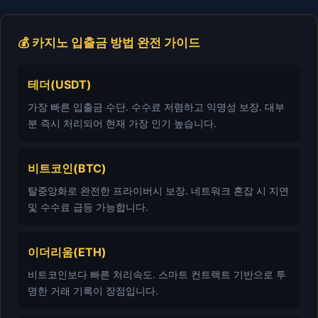
💰 카지노 입출금 방법 완전 가이드
테더(USDT)
가장 빠른 입출금 수단. 수수료 저렴하고 익명성 보장. 대부
분 즉시 처리되어 현재 가장 인기 높습니다.
비트코인(BTC)
탈중앙화로 완전한 프라이버시 보장. 네트워크 혼잡 시 지연
및 수수료 급등 가능합니다.
이더리움(ETH)
비트코인보다 빠른 처리속도. 스마트 컨트랙트 기반으로 투
명한 거래 기록이 장점입니다.