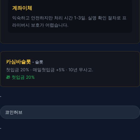
계좌이체
익숙하고 안전하지만 처리 시간 1-3일. 실명 확인 절차로 프
라이버시 보호가 어렵습니다.
카심바슬롯
- 슬롯
첫입금 20% · 매일첫입금 +5% · 10년 무사고.
🎁 첫입금 20%
·
코인허브
·