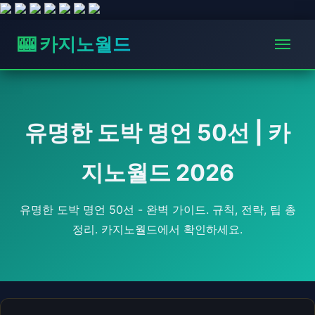
🎰 카지노월드
유명한 도박 명언 50선 | 카
지노월드 2026
유명한 도박 명언 50선 - 완벽 가이드. 규칙, 전략, 팁 총
정리. ​​카지노월드에서 확인하세요.