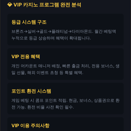
💎 VIP 카지노 프로그램 완전 분석
등급 시스템 구조
브론즈→실버→골드→플래티넘→다이아몬드. 월간 베팅액
누적으로 등급 상승하며 혜택이 확대됩니다.
VIP 전용 혜택
개인 어카운트 매니저 배정, 빠른 출금 처리, 전용 보너스, 생
일 선물, 해외 이벤트 초청 등 특별 혜택.
포인트 환전 시스템
게임 베팅 시 콤프 포인트 적립. 현금, 보너스, 상품권으로 환
전 가능. 환전 비율 사전 확인 필수.
VIP 이용 주의사항