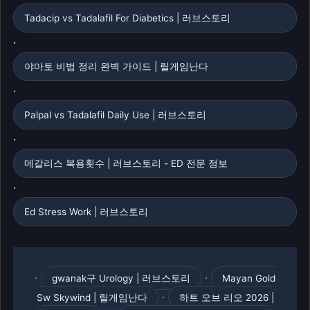
Tadacip vs Tadalafil For Diabetics | 러브스토리
·
야마토 비법 정리 완벽 가이드 | 릴게임난다
·
Palpal vs Tadalafil Daily Use | 러브스토리
·
메갈리스 복용횟수 | 러브스토리 - ED 전문 정보
·
Ed Stress Work | 러브스토리
·
·
gwanak구 Urology | 러브스토리
Mayan Gold
·
Sw Skywind | 릴게임난다
하트 오브 리오 2026 |