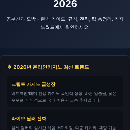
2026
공분산과 도박 - 완벽 가이드. 규칙, 전략, 팁 총정리. ​카지
노월드에서 확인하세요.
🌟 2026년 온라인카지노 최신 트렌드
크립토 카지노 급성장
비트코인/테더 전용 카지노 폭발적 성장. 빠른 입출금, 낮은
수수료, 익명성으로 국내 이용자 급증 추세입니다.
라이브 딜러 진화
실제 딜러와 실시간 게임. HD 화질, 다중 카메라, 채팅 기능