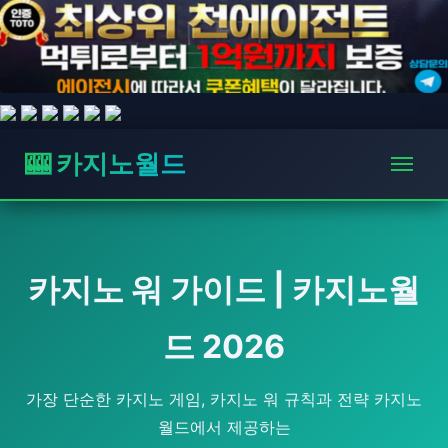
🎰 카지노월드
카지노 워 가이드 | 카지노월
드 2026
가장 단순한 카지노 게임, 카지노 워 규칙과 전략 카지노
월드에서 제공하는