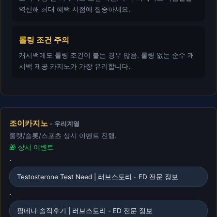
역산해 최대 혜택 시점에 집중하세요.
롤링 조건 주의
캐시백에도 롤링 조건이 붙는 경우 많음. 롤링 없는 순수 캐
시백 제공 카지노가 가장 유리합니다.
조이카지노
- 우리계열
룰렛/슬롯/스포츠 상시 이벤트 진행.
🎁 상시 이벤트
·
Testosterone Test Need | 러브스토리 - ED 전문 정보
·
필데나 솔직후기 | 러브스토리 - ED 전문 정보