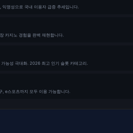
료, 익명성으로 국내 이용자 급증 추세입니다.
현장 카지노 경험을 완벽 재현합니다.
 가능성 극대화. 2026 최고 인기 슬롯 카테고리.
구, e스포츠까지 모두 이용 가능합니다.