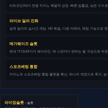
비트코인/테더 전용 카지노 폭발적 성장. 빠른 입출금, 낮은 수수
라이브 딜러 진화
실제 딜러와 실시간 게임. HD 화질, 다중 카메라, 채팅 기능으로 
메가웨이즈 슬롯
최대 117,649가지 페이라인. 매 스핀마다 변하는 릴 구성으로 빅윈
스포츠베팅 통합
카지노와 스포츠베팅 통합 플랫폼 확산. 하나의 계정으로 축구, 농
라이징슬롯
- 슬롯