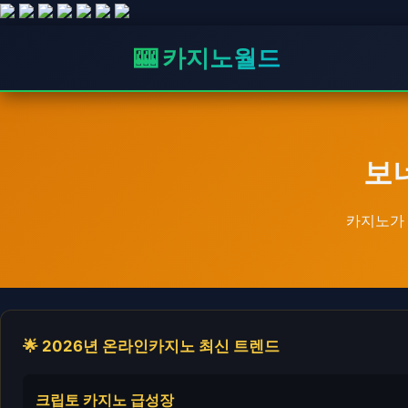
🎰 카지노월드
보너
카지노가
🌟 2026년 온라인카지노 최신 트렌드
크립토 카지노 급성장