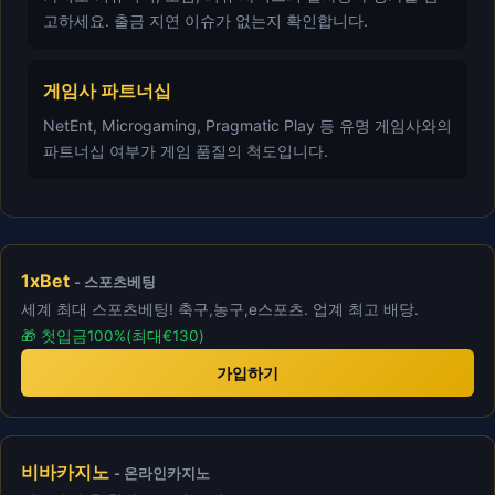
고하세요. 출금 지연 이슈가 없는지 확인합니다.
게임사 파트너십
NetEnt, Microgaming, Pragmatic Play 등 유명 게임사와의
파트너십 여부가 게임 품질의 척도입니다.
1xBet
- 스포츠베팅
세계 최대 스포츠베팅! 축구,농구,e스포츠. 업계 최고 배당.
🎁 첫입금100%(최대€130)
가입하기
비바카지노
- 온라인카지노