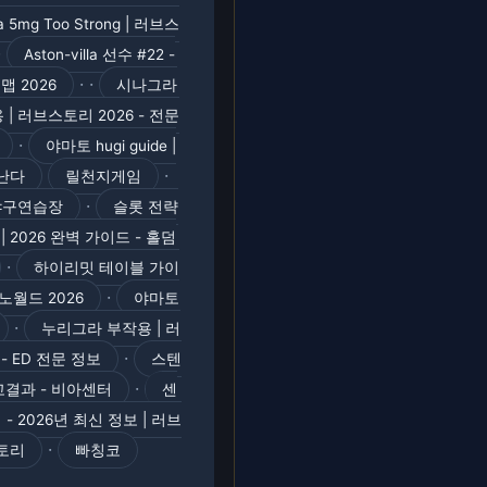
ra 5mg Too Strong | 러브스
·
Aston-villa 선수 #22 -
· ·
 2026
시나그라
 | 러브스토리 2026 - 전문
·
야마토 hugi guide |
·
난다
릴천지게임
·
야구연습장
슬롯 전략
 | 2026 완벽 가이드 - 홀덤
·
하이리밋 테이블 가이
·
지노월드 2026
야마토
·
누리그라 부작용 | 러
·
- ED 전문 정보
스텐
·
고결과 - 비아센터
센
- 2026년 최신 정보 | 러브
·
토리
빠칭코