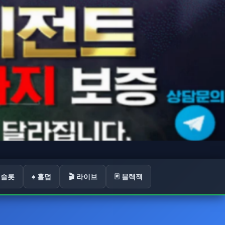
 슬롯
♠️ 홀덤
🎬 라이브
🃏 블랙잭