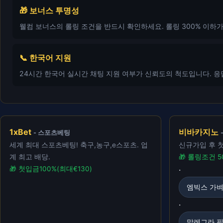
🎁 보너스 투명성
웰컴 보너스의 롤링 조건을 반드시 확인하세요. 롤링 300% 이하
📞 한국어 지원
24시간 한국어 실시간 채팅 지원 여부가 신뢰도의 척도입니다. 응
1xBet
비바카지노
- 스포츠베팅
세계 최대 스포츠베팅! 축구,농구,e스포츠. 업
신규가입 후 
계 최고 배당.
🎁 롤링조건 5
🎁 첫입금100%(최대€130)
·
엠빅스 가벼
·
말레그라 필요