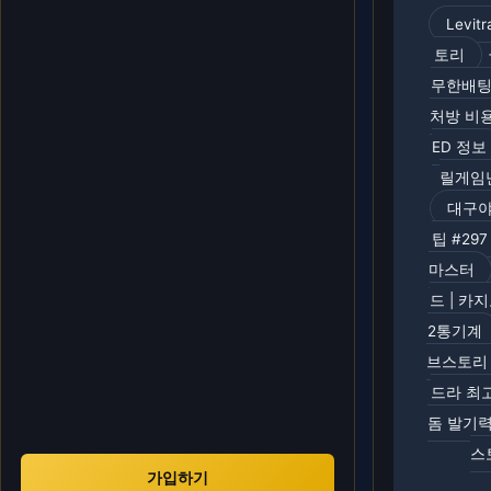
Levit
토리
무한배팅맵
처방 비용
ED 정보
릴게임
대구
팁 #297
마스터
드 | 카
2통기계
브스토리 
드라 최
돔 발기력 
스
가입하기