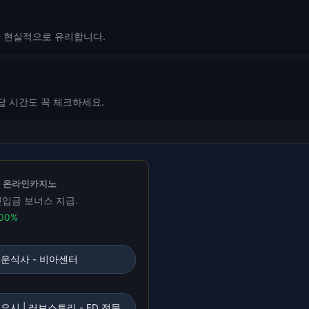
가 현실적으로 유리합니다.
답 시간도 꼭 체크하세요.
- 온라인카지노
첫입금 보너스 지급.
00%
운식사 - 비아센터
시 | 러브스토리 - ED 전문