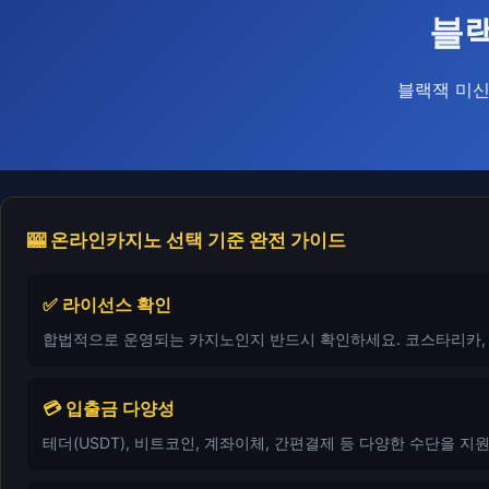
블랙
블랙잭 미신 
🎰 온라인카지노 선택 기준 완전 가이드
✅ 라이선스 확인
합법적으로 운영되는 카지노인지 반드시 확인하세요. 코스타리카, 
💳 입출금 다양성
테더(USDT), 비트코인, 계좌이체, 간편결제 등 다양한 수단을 