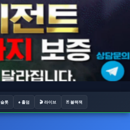
 슬롯
♠️ 홀덤
🎬 라이브
🃏 블랙잭