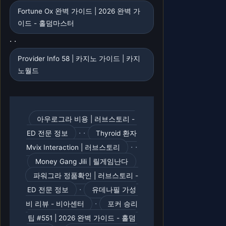
Fortune Ox 완벽 가이드 | 2026 완벽 가
이드 - 홀덤마스터
· ·
Provider Info 58 | 카지노 가이드 | 카지
노월드
아우로그라 비용 | 러브스토리 -
· ·
ED 전문 정보
Thyroid 환자
· ·
Mvix Interaction | 러브스토리
Money Gang Jili | 릴게임난다
파워그라 정품확인 | 러브스토리 -
·
ED 전문 정보
유데나필 가성
·
비 리뷰 - 비아센터
포커 승리
팁 #551 | 2026 완벽 가이드 - 홀덤