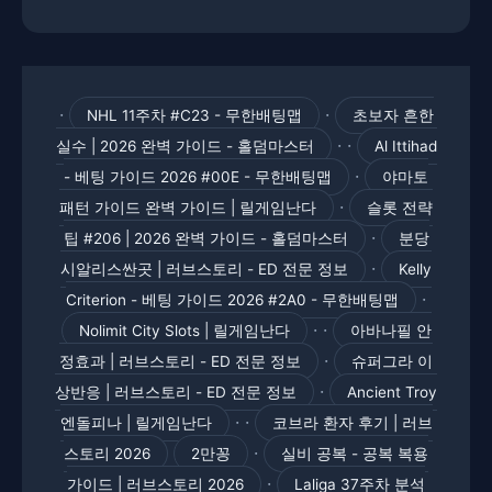
·
·
NHL 11주차 #C23 - 무한배팅맵
초보자 흔한
· ·
실수 | 2026 완벽 가이드 - 홀덤마스터
Al Ittihad
·
- 베팅 가이드 2026 #00E - 무한배팅맵
야마토
·
패턴 가이드 완벽 가이드 | 릴게임난다
슬롯 전략
·
팁 #206 | 2026 완벽 가이드 - 홀덤마스터
분당
·
시알리스싼곳 | 러브스토리 - ED 전문 정보
Kelly
·
Criterion - 베팅 가이드 2026 #2A0 - 무한배팅맵
· ·
Nolimit City Slots | 릴게임난다
아바나필 안
·
정효과 | 러브스토리 - ED 전문 정보
슈퍼그라 이
·
상반응 | 러브스토리 - ED 전문 정보
Ancient Troy
· ·
엔돌피나 | 릴게임난다
코브라 환자 후기 | 러브
·
스토리 2026
2만꽁
실비 공복 - 공복 복용
·
가이드 | 러브스토리 2026
Laliga 37주차 분석