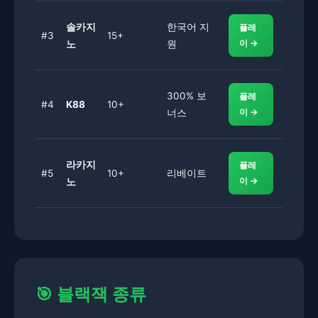
솔카지
한국어 지
플레
#3
15+
이 →
노
원
300% 보
플레
#4
K88
10+
이 →
너스
라카지
플레
#5
10+
리베이트
이 →
노
🎯 블랙잭 종류