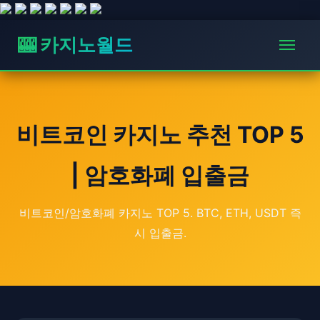
🎰 카지노월드
비트코인 카지노 추천 TOP 5
| 암호화폐 입출금
비트코인/암호화폐 카지노 TOP 5. ​BTC, ETH, USDT 즉
시 입출금.